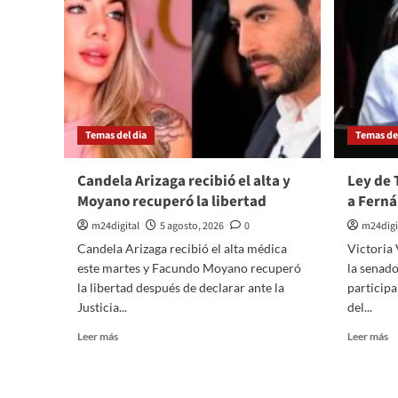
tramo
al
clave
1
de
d
la
n
autopista
Temas del dia
Temas del
Candela Arizaga recibió el alta y
Ley de T
Moyano recuperó la libertad
a Ferná
m24digital
5 agosto, 2026
0
m24digi
Candela Arizaga recibió el alta médica
Victoria 
este martes y Facundo Moyano recuperó
la senad
la libertad después de declarar ante la
participa
Justicia...
del...
Leer
Le
Leer más
Leer más
más
m
sobre
so
Candela
Le