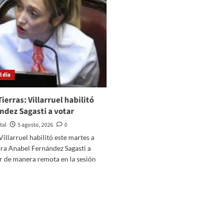
retiro
1
de
e
su
oviembre
embajador
 dia
ierras: Villarruel habilitó
ndez Sagasti a votar
tal
5 agosto, 2026
0
Villarruel habilitó este martes a
ora Anabel Fernández Sagasti a
r de manera remota en la sesión
er
ás
bre
y