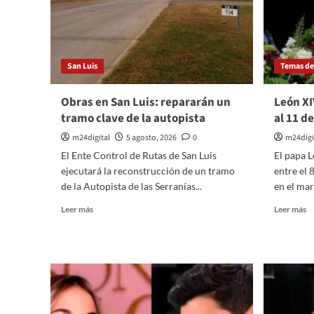
las
Ko
adicciones
San Luis
Temas del
Obras en San Luis: repararán un
León XI
tramo clave de la autopista
al 11 d
m24digital
5 agosto, 2026
0
m24digi
El Ente Control de Rutas de San Luis
El papa L
ejecutará la reconstrucción de un tramo
entre el 
de la Autopista de las Serranías...
en el mar
Leer
Le
Leer más
Leer más
más
m
sobre
so
Obras
L
en
X
San
vi
Luis:
Ar
repararán
de
un
8