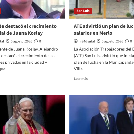
San Luis
te destacó el crecimiento
ATE advirtió un plan de lu
al de Juana Koslay
salarios en Merlo
tal
5 agosto, 2026
0
m24digital
5 agosto, 2026
0
ente de Juana Koslay, Alejandro
La Asociación Trabajadores del 
, destacó el crecimiento de las
(ATE) San Luis advirtió que inici
es privadas en la ciudad y
plan de lucha en la Municipalida
ue...
Villa...
er
Leer
Leer más
ás
más
bre
sobre
gliente
ATE
stacó
advirtió
un
ecimiento
plan
mercial
de
e
lucha
uana
por