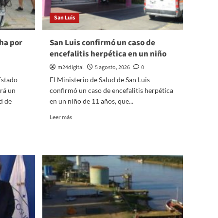
San Luis
cha por
San Luis confirmó un caso de
encefalitis herpética en un niño
m24digital
5 agosto, 2026
0
Estado
El Ministerio de Salud de San Luis
ará un
confirmó un caso de encefalitis herpética
d de
en un niño de 11 años, que...
Leer
Leer más
más
sobre
San
Luis
confirmó
un
caso
de
encefalitis
herpética
en