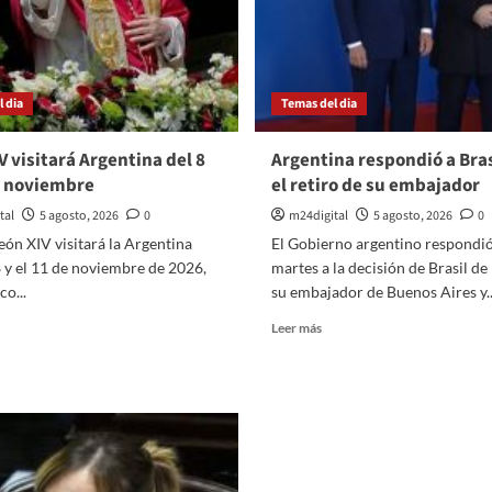
slay
salarios
en
Merlo
 dia
Temas del dia
V visitará Argentina del 8
Argentina respondió a Bras
e noviembre
el retiro de su embajador
tal
5 agosto, 2026
0
m24digital
5 agosto, 2026
0
eón XIV visitará la Argentina
El Gobierno argentino respondió
8 y el 11 de noviembre de 2026,
martes a la decisión de Brasil de 
co...
su embajador de Buenos Aires y..
er
Leer
Leer más
ás
más
bre
sobre
eón
Argentina
IV
respondió
sitará
a
gentina
Brasil
l
tras
el