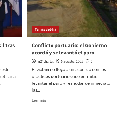
un
niño
Temas del dia
il tras
Conflicto portuario: el Gobierno
acordó y se levantó el paro
m24digital
5 agosto, 2026
0
 este
El Gobierno llegó a un acuerdo con los
retirar a
prácticos portuarios que permitió
.
levantar el paro y reanudar de inmediato
las...
Leer
Leer más
más
sobre
Conflicto
portuario:
el
Gobierno