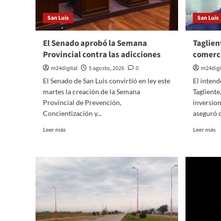
San Luis
San Luis
El Senado aprobó la Semana
Taglien
Provincial contra las adicciones
comerci
m24digital
5 agosto, 2026
0
m24digi
El Senado de San Luis convirtió en ley este
El intend
martes la creación de la Semana
Tagliente
Provincial de Prevención,
inversion
Concientización y...
aseguró q
Leer
Le
Leer más
Leer más
más
m
sobre
so
El
Ta
Senado
de
aprobó
el
la
cr
Semana
co
Provincial
d
contra
J