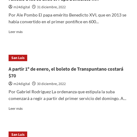
m24digital
31 diciembre, 2022
Por Ale Pombo El papa emérito Benedicto XVI, que en 2013 se
había convertido en el primer pontífice en 600...
Leer
Leer más
más
sobre
Falleció
a
San Luis
los
95
A partir 1º de enero, el boleto de Transpuntano costará
años
$70
el
Papa
m24digital
30 diciembre, 2022
Benedicto
Por Gabriel Rodriguez La ordenanza que estipula la suba
XVI
comenzará a regir a partir del primer servicio del domingo. A...
Leer
Leer más
más
sobre
A
partir
San Luis
1º