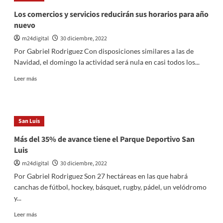
de
Los comercios y servicios reducirán sus horarios para año
enero,
nuevo
el
boleto
m24digital
30 diciembre, 2022
de
Por Gabriel Rodriguez Con disposiciones similares a las de
Transpuntano
Navidad, el domingo la actividad será nula en casi todos los...
costará
$70
Leer
Leer más
más
sobre
Los
comercios
San Luis
y
servicios
Más del 35% de avance tiene el Parque Deportivo San
reducirán
Luis
sus
horarios
m24digital
30 diciembre, 2022
para
Por Gabriel Rodriguez Son 27 hectáreas en las que habrá
año
canchas de fútbol, hockey, básquet, rugby, pádel, un velódromo
nuevo
y...
Leer
Leer más
más