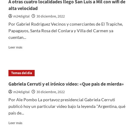
A otras cuatro localidades llego San Luis a Mil con wifi de
5
alta velocidad
párrocos
en
m24digital
30 diciembre, 2022
distintas
Por Gabriel Rodriguez Vecinos y comerciantes de El Trapiche,
iglesias
Papagayos, Santa Rosa del Conlara y Villa del Carmen ya
de
cuentan...
San
Luis
Leer
Leer más
más
sobre
A
otras
Temas del dia
cuatro
localidades
Gabriela Cerruti y el irónico video: «Que pais de mierda»
llego
m24digital
30 diciembre, 2022
San
Luis
Por Ale Pombo La portavoz presidencial Gabriela Cerruti
a
publicó hoy un particular video bajo la leyenda "Argentina, qué
Mil
país de...
con
wifi
Leer
Leer más
de
más
alta
sobre