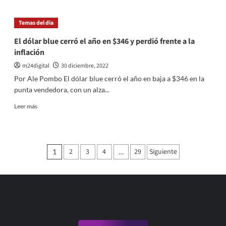
velocidad
Gabriela
Cerruti
Temas del dia
y
el
El dólar blue cerró el año en $346 y perdió frente a la
irónico
inflación
video:
«Que
m24digital
30 diciembre, 2022
pais
Por Ale Pombo El dólar blue cerró el año en baja a $346 en la
de
punta vendedora, con un alza...
mierda»
Leer
Leer más
más
sobre
El
dólar
Paginación
2
3
4
29
Siguiente
1
…
blue
de
cerró
el
entradas
año
en
$346
y
perdió