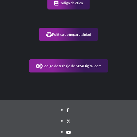
frente
Código de ética
a
la
inflación
Política de imparcialidad
Código de trabajo de M24Digital.com