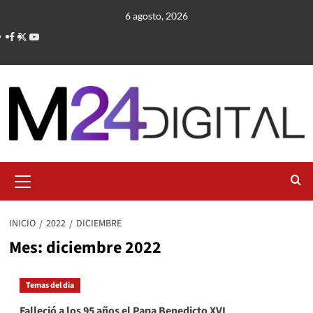
Saltar
6 agosto, 2026
al
contenido
Menú
primario
INICIO
2022
DICIEMBRE
Mes:
diciembre 2022
Temas del dia
Falleció a los 95 años el Papa Benedicto XVI