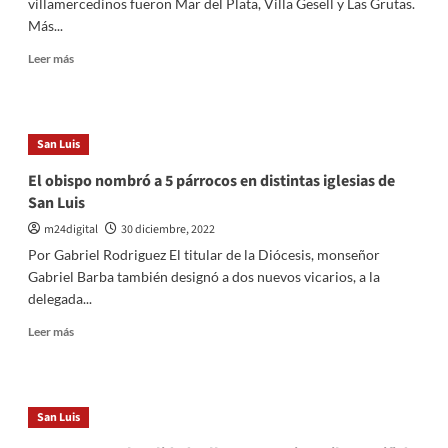
villamercedinos fueron Mar del Plata, Villa Gesell y Las Grutas.
Más...
Leer
Leer más
más
sobre
Mas
de
San Luis
150
afiliados
El obispo nombró a 5 párrocos en distintas iglesias de
ya
San Luis
eligieron
Dosep
m24digital
30 diciembre, 2022
Turismo
Por Gabriel Rodriguez El titular de la Diócesis, monseñor
para
Gabriel Barba también designó a dos nuevos vicarios, a la
vacacionar
delegada...
Leer
Leer más
más
sobre
El
obispo
San Luis
nombró
a