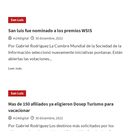
sobre
Más
del
San Luis
35%
de
San luis fue nominado a los premios WSIS
avance
m24digital
30 diciembre, 2022
tiene
el
Por Gabriel Rodriguez La Cumbre Mundial de la Sociedad de la
Parque
Información seleccionó nuevamente iniciativas puntanas. Están
Deportivo
abiertas las votaciones...
San
Luis
Leer
Leer más
más
sobre
San
luis
San Luis
fue
nominado
Mas de 150 afiliados ya eligieron Dosep Turismo para
a
vacacionar
los
premios
m24digital
30 diciembre, 2022
WSIS
Por Gabriel Rodriguez Los destinos más solicitados por los