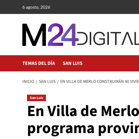
Saltar
6 agosto, 2026
al
contenido
TEMAS DEL DÍA
SAN LUIS
INICIO
SAN LUIS
EN VILLA DE MERLO CONSTRUIRÁN 40 VIV
San Luis
En Villa de Merl
programa provi