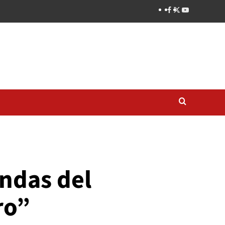
endas del
ro”