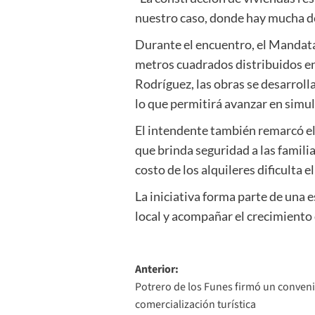
nuestro caso, donde hay mucha d
Durante el encuentro, el Mandatar
metros cuadrados distribuidos en
Rodríguez, las obras se desarroll
lo que permitirá avanzar en simult
El intendente también remarcó el 
que brinda seguridad a las famil
costo de los alquileres dificulta e
La iniciativa forma parte de una 
local y acompañar el crecimiento 
Navegación
Anterior:
Potrero de los Funes firmó un conven
de
comercialización turística