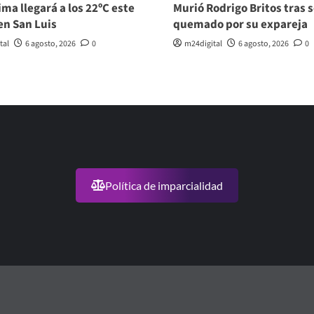
ma llegará a los 22ºC este
Murió Rodrigo Britos tras s
en San Luis
quemado por su expareja
tal
6 agosto, 2026
0
m24digital
6 agosto, 2026
0
Política de imparcialidad