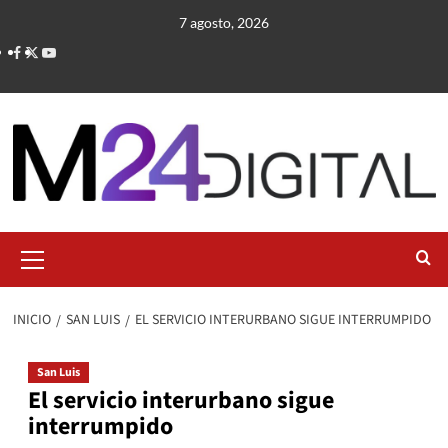
Saltar
7 agosto, 2026
al
contenido
Menú
primario
INICIO
SAN LUIS
EL SERVICIO INTERURBANO SIGUE INTERRUMPIDO
San Luis
El servicio interurbano sigue
interrumpido