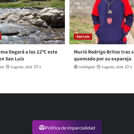
San Luis
ma llegará a los 22ºC este
Murió Rodrigo Britos tras s
en San Luis
quemado por su expareja
tal
6 agosto, 2026
0
m24digital
6 agosto, 2026
0
Política de imparcialidad