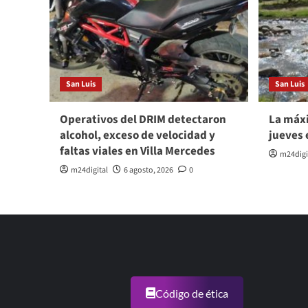
San Luis
San Luis
Operativos del DRIM detectaron
La máxi
alcohol, exceso de velocidad y
jueves 
faltas viales en Villa Mercedes
m24digi
m24digital
6 agosto, 2026
0
Código de ética