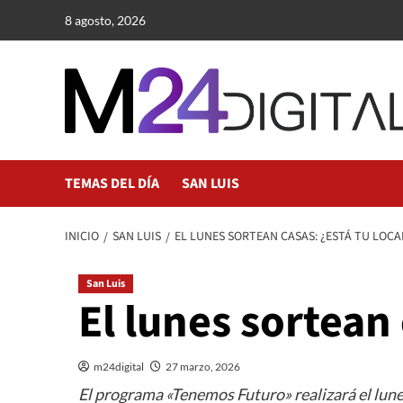
Saltar
8 agosto, 2026
al
contenido
TEMAS DEL DÍA
SAN LUIS
INICIO
SAN LUIS
EL LUNES SORTEAN CASAS: ¿ESTÁ TU LOCA
San Luis
El lunes sortean 
m24digital
27 marzo, 2026
El programa «Tenemos Futuro» realizará el lune