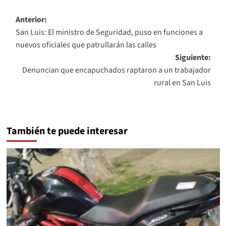
Navegación
Anterior:
San Luis: El ministro de Seguridad, puso en funciones a
de
nuevos oficiales que patrullarán las calles
entradas
Siguiente:
Denuncian que encapuchados raptaron a un trabajador
rural en San Luis
También te puede interesar