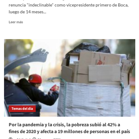
los
renuncia "indeclinable" como vicepresidente primero de Boca,
municipios
luego de 14 meses...
para
coparticipar
Leer
Leer más
el
más
pago
sobre
de
Pergolini
la
confirmó
deuda
su
de
renuncia
Nación
«indeclinable»
como
vicepresidente
de
Boca
Temas del dia
Por la pandemia y la crisis, la pobreza subió al 42% a
fines de 2020 y afecta a 19 millones de personas en el país