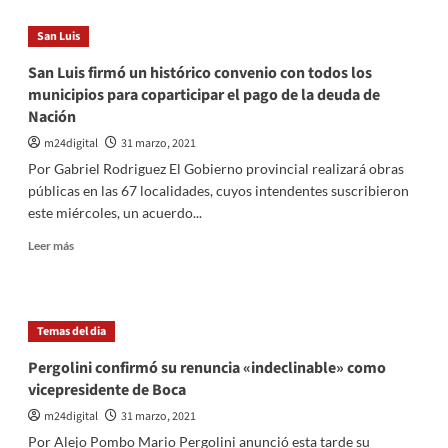
San
horas
Luis:
San Luis
El
ministro
San Luis firmó un histórico convenio con todos los
de
municipios para coparticipar el pago de la deuda de
Seguridad,
Nación
puso
en
m24digital
31 marzo, 2021
funciones
Por Gabriel Rodriguez El Gobierno provincial realizará obras
a
públicas en las 67 localidades, cuyos intendentes suscribieron
nuevos
este miércoles, un acuerdo...
oficiales
que
Leer
Leer más
patrullarán
más
las
sobre
calles
San
Luis
Temas del dia
firmó
un
Pergolini confirmó su renuncia «indeclinable» como
histórico
vicepresidente de Boca
convenio
con
m24digital
31 marzo, 2021
todos
Por Alejo Pombo Mario Pergolini anunció esta tarde su