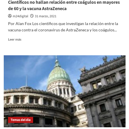
Científicos no hallan relación entre coágulos en mayores
a
nuevos
de 60 y la vacuna AstraZeneca
19
casos,
millones
el
m24digital
31 marzo, 2021
de
número
Por Alan Fox Los científicos que investigan la relación entre la
personas
más
vacuna contra el coronavirus de AstraZeneca y los coágulos...
en
alto
el
en
Leer
Leer más
país
lo
más
que
sobre
va
Científicos
del
no
año
hallan
relación
entre
coágulos
en
mayores
de
60
y
la
Temas del dia
vacuna
AstraZeneca