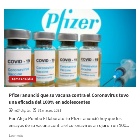
postergación
sobre
si
Cancillería
va
desmiente
al
supuesta
Congreso
rescisión
de
acuerdos
con
el
Reino
Unido
por
Malvinas
Temas del dia
Pfizer anunció que su vacuna contra el Coronavirus tuvo
una eficacia del 100% en adolescentes
m24digital
31 marzo, 2021
Por Alejo Pombo El laboratorio Pfizer anunció hoy que los
ensayos de su vacuna contra el coronavirus arrojaron un 100...
Leer
Leer más