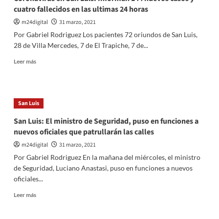
cuatro fallecidos en las ultimas 24 horas
m24digital
31 marzo, 2021
Por Gabriel Rodriguez Los pacientes 72 oriundos de San Luis,
28 de Villa Mercedes, 7 de El Trapiche, 7 de...
Leer
Leer más
más
sobre
Coronavirus
en
San Luis
San
Luis:
San Luis: El ministro de Seguridad, puso en funciones a
Informan
nuevos oficiales que patrullarán las calles
144
nuevos
m24digital
31 marzo, 2021
casos
Por Gabriel Rodriguez En la mañana del miércoles, el ministro
y
de Seguridad, Luciano Anastasi, puso en funciones a nuevos
cuatro
oficiales...
fallecidos
en
Leer
Leer más
las
más
ultimas
sobre
24