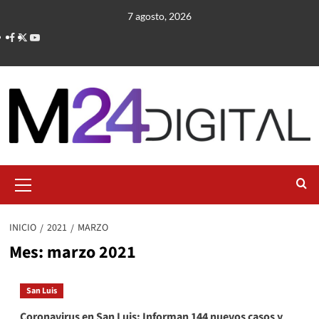
Saltar
7 agosto, 2026
al
contenido
Menú
primario
INICIO
2021
MARZO
Mes:
marzo 2021
San Luis
Coronavirus en San Luis: Informan 144 nuevos casos y