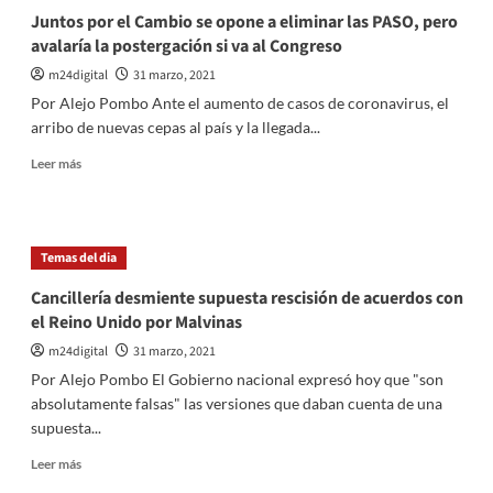
Juntos por el Cambio se opone a eliminar las PASO, pero
avalaría la postergación si va al Congreso
m24digital
31 marzo, 2021
Por Alejo Pombo Ante el aumento de casos de coronavirus, el
arribo de nuevas cepas al país y la llegada...
Leer
Leer más
más
sobre
Juntos
por
Temas del dia
el
Cambio
Cancillería desmiente supuesta rescisión de acuerdos con
se
el Reino Unido por Malvinas
opone
a
m24digital
31 marzo, 2021
eliminar
Por Alejo Pombo El Gobierno nacional expresó hoy que "son
las
absolutamente falsas" las versiones que daban cuenta de una
PASO,
supuesta...
pero
avalaría
Leer
Leer más
la
más