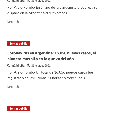
m24digital
31 marzo, 2021
Por Alejo Pombo En el año de la pandemia, la pobreza se
disparó en la Argentina al 42% a fines...
Leer
Leer más
más
sobre
Por
la
Temas del dia
pandemia
y
Coronavirus en Argentina: 16.056 nuevos casos, el
la
número más alto en lo que va del año
crisis,
la
m24digital
31 marzo, 2021
pobreza
Por Alejo Pombo Un total de 16.056 nuevos casos fue
subió
registrado en las últimas 24 horas en todo el país,...
al
42%
Leer
Leer más
a
más
fines
sobre
de
Coronavirus
2020
en
Temas del dia
y
Argentina:
afecta
16.056