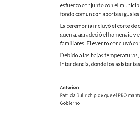
esfuerzo conjunto con el municipi
fondo común con aportes iguales d
La ceremonia incluyó el corte de 
guerra, agradeció el homenaje y 
familiares. El evento concluyó co
Debido a las bajas temperaturas, a
intendencia, donde los asistentes 
Navegación
Anterior:
Patricia Bullrich pide que el PRO mant
de
Gobierno
entradas