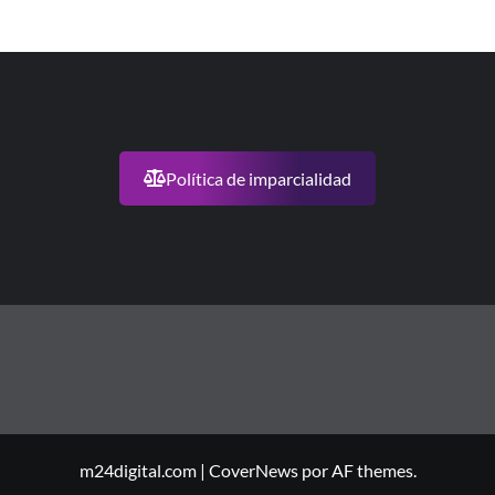
Política de imparcialidad
m24digital.com
|
CoverNews
por AF themes.