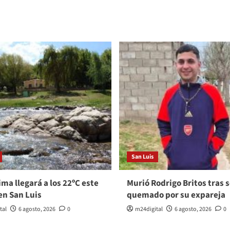
San Luis
ma llegará a los 22ºC este
Murió Rodrigo Britos tras s
en San Luis
quemado por su expareja
tal
6 agosto, 2026
0
m24digital
6 agosto, 2026
0