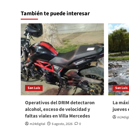
También te puede interesar
San Luis
San Luis
Operativos del DRIM detectaron
La máxi
alcohol, exceso de velocidad y
jueves 
faltas viales en Villa Mercedes
m24digi
m24digital
6 agosto, 2026
0