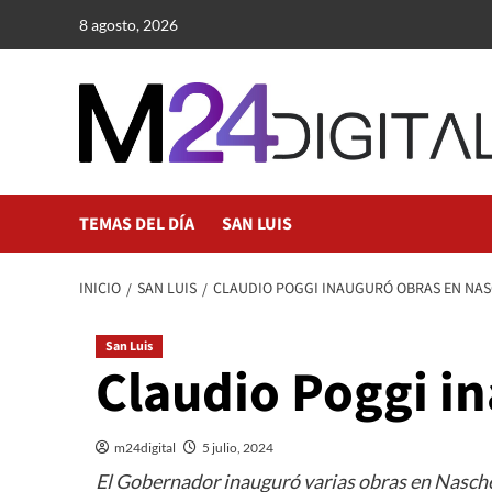
Saltar
8 agosto, 2026
al
contenido
TEMAS DEL DÍA
SAN LUIS
INICIO
SAN LUIS
CLAUDIO POGGI INAUGURÓ OBRAS EN NA
San Luis
Claudio Poggi i
m24digital
5 julio, 2024
El Gobernador inauguró varias obras en Naschel