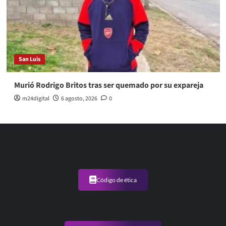
San Luis
Murió Rodrigo Britos tras ser quemado por su expareja
m24digital
6 agosto, 2026
0
Código de ética