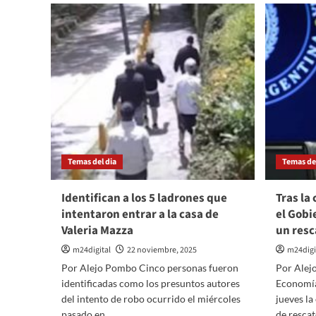
M
cayó
y
un
J
árbol
Jo
y
D
dañó
vu
el
d
monumento
c
a
de
la
he
escuela
y
de
gr
Sarmiento
Temas del dia
Temas del
pé
en
el
solar
Identifican a los 5 ladrones que
Tras la
histórico
intentaron entrar a la casa de
el Gobi
de
Valeria Mazza
un resc
san
francisco
m24digital
22 noviembre, 2025
m24digi
Por Alejo Pombo Cinco personas fueron
Por Alej
identificadas como los presuntos autores
Economía
del intento de robo ocurrido el miércoles
jueves la
pasado en...
de rescate