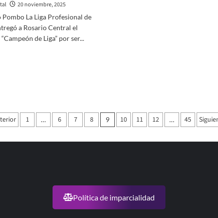
tal
20 noviembre, 2025
o Pombo La Liga Profesional de
tregó a Rosario Central el
 “Campeón de Liga” por ser...
er
ás
bre
sario
ntral
aginación
uevo
terior
1
6
7
8
10
11
12
45
Siguie
…
9
…
campeón
e
e
ntradas
ga”
or
derar
bla
ual
Política de imparcialidad
025