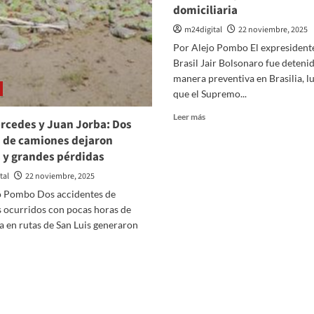
domiciliaria
m24digital
22 noviembre, 2025
Por Alejo Pombo El expresident
Brasil Jair Bolsonaro fue deteni
manera preventiva en Brasilia, l
que el Supremo...
Leer
Leer más
ercedes y Juan Jorba: Dos
más
 de camiones dejaron
sobre
 y grandes pérdidas
Bolsonaro
volvió
tal
22 noviembre, 2025
a
o Pombo Dos accidentes de
prisión:
El
 ocurridos con pocas horas de
Tribunal
a en rutas de San Luis generaron
Superior
revocó
er
su
ás
domiciliaria
bre
lla