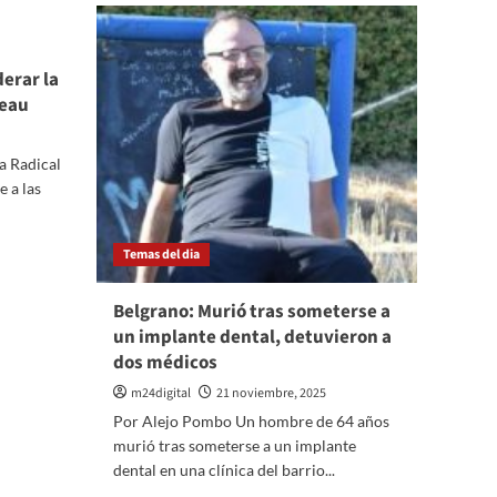
pudo
cerrar
su
derar la
mejor
teau
vuelta
y
largará
a Radical
15°
e a las
en
el
GP
de
Temas del dia
Las
Vegas
Belgrano: Murió tras someterse a
un implante dental, detuvieron a
dos médicos
m24digital
21 noviembre, 2025
Por Alejo Pombo Un hombre de 64 años
murió tras someterse a un implante
dental en una clínica del barrio...