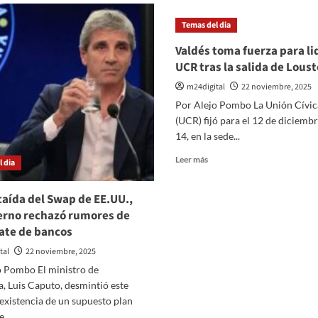
ercedes
Temas del dia
uan
rba:
Valdés toma fuerza para li
os
UCR tras la salida de Lous
elcos
e
m24digital
22 noviembre, 2025
amiones
Por Alejo Pombo La Unión Cívic
jaron
(UCR) fijó para el 12 de diciembr
ridos
14, en la sede...
andes
Leer
Leer más
 dia
rdidas
más
sobre
 caída del Swap de EE.UU.,
Valdés
toma
erno rechazó rumores de
fuerza
ate de bancos
para
tal
22 noviembre, 2025
liderar
la
o Pombo El ministro de
UCR
, Luis Caputo, desmintió este
tras
 existencia de un supuesto plan
la
...