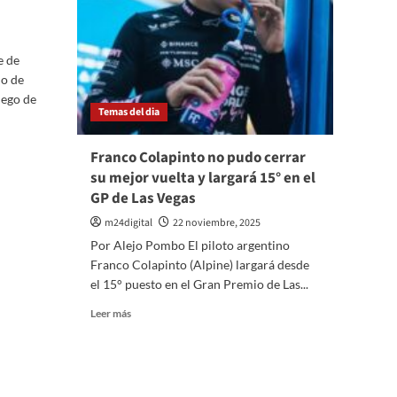
e de
do de
uego de
Temas del dia
Franco Colapinto no pudo cerrar
su mejor vuelta y largará 15° en el
GP de Las Vegas
m24digital
22 noviembre, 2025
Por Alejo Pombo El piloto argentino
Franco Colapinto (Alpine) largará desde
el 15° puesto en el Gran Premio de Las...
Leer
Leer más
más
sobre
Franco
Colapinto
no