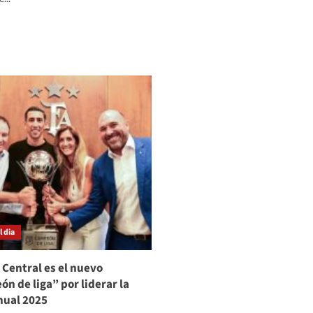
salida
de
er
Lousteau
ás
bre
as
ída
l
wap
e
.UU.,
obierno
echazó
umores
e
n
 dia
scate
e
ancos
 Central es el nuevo
n de liga” por liderar la
nual 2025