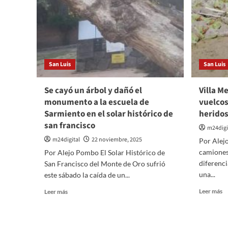
San Luis
San Luis
Se cayó un árbol y dañó el
Villa M
monumento a la escuela de
vuelcos
Sarmiento en el solar histórico de
heridos
san francisco
m24digi
m24digital
22 noviembre, 2025
Por Alej
camiones
Por Alejo Pombo El Solar Histórico de
diferenci
San Francisco del Monte de Oro sufrió
una...
este sábado la caída de un...
Le
Leer
Leer más
Leer más
m
más
so
sobre
Vi
Se