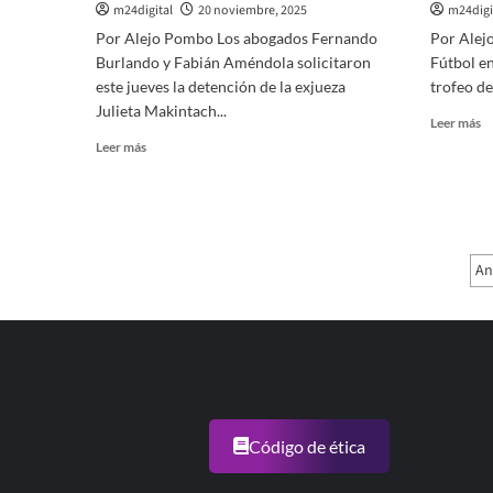
m24digital
20 noviembre, 2025
m24digi
Por Alejo Pombo Los abogados Fernando
Por Alej
Burlando y Fabián Améndola solicitaron
Fútbol en
este jueves la detención de la exjueza
trofeo de
Julieta Makintach...
Le
Leer más
m
Leer
Leer más
so
más
Ro
sobre
Ce
Pidieron
es
la
el
detención
P
n
An
de
“
la
d
d
exjueza
e
li
Makintach
p
en
li
la
la
causa
ta
por
an
el
Código de ética
2
documental
“Justicia