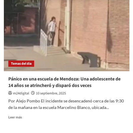
Gobierno
reflota
el
Ministerio
del
Interior
y
nombra
a
un
hombre
Temas del dia
clave
de
Francos
Pánico en una escuela de Mendoza: Una adolescente de
para
14 años se atrincheró y disparó dos veces
liderarlo
m24digital
10 septiembre, 2025
Por Alejo Pombo El incidente se desencadenó cerca de las 9:30
de la mañana en la escuela Marcelino Blanco, ubicada...
Leer
Leer más
más
sobre