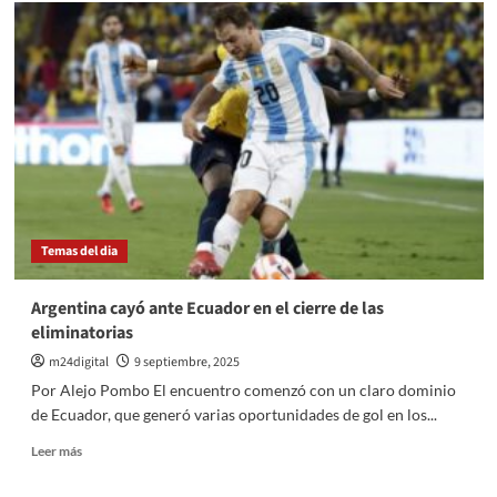
Pánico
en
una
escuela
de
Mendoza:
Una
adolescente
de
14
años
se
Temas del dia
atrincheró
y
disparó
Argentina cayó ante Ecuador en el cierre de las
dos
eliminatorias
veces
m24digital
9 septiembre, 2025
Por Alejo Pombo El encuentro comenzó con un claro dominio
de Ecuador, que generó varias oportunidades de gol en los...
Leer
Leer más
más
sobre