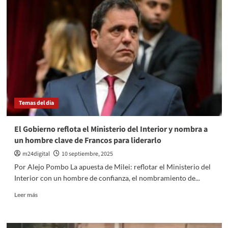
de
agosto
fue
de
1,9%
y
acumula
33,6%
en
un
Temas del dia
año
El Gobierno reflota el Ministerio del Interior y nombra a
un hombre clave de Francos para liderarlo
m24digital
10 septiembre, 2025
Por Alejo Pombo La apuesta de Milei: reflotar el Ministerio del
Interior con un hombre de confianza, el nombramiento de...
Leer
Leer más
más
sobre
El