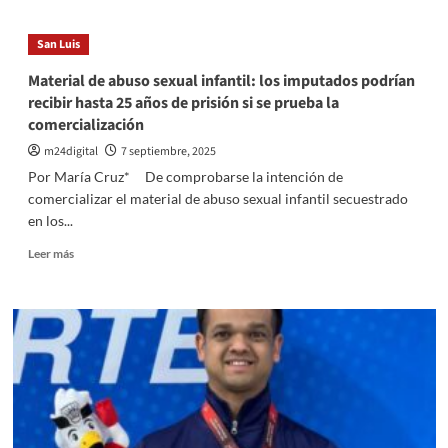
Argentina
cayó
San Luis
ante
Ecuador
Material de abuso sexual infantil: los imputados podrían
en
recibir hasta 25 años de prisión si se prueba la
el
comercialización
cierre
de
m24digital
7 septiembre, 2025
las
Por María Cruz* De comprobarse la intención de
eliminatorias
comercializar el material de abuso sexual infantil secuestrado
en los...
Leer
Leer más
más
sobre
Material
de
abuso
sexual
infantil:
los
imputados
podrían