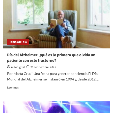
su
tesis
y
se
recibió
de
Ingeniero
Mecatrónico
Temas del dia
en
la
UNSL:
Día del Alzheimer: ¿qué es lo primero que olvida un
“Todo
paciente con este trastorno?
el
esfuerzo
m24digital
21 septiembre, 2025
vale
Por María Cruz* Una fecha para generar conciencia El Día
la
Mundial del Alzheimer se instauró en 1994 y, desde 2012,...
pena”
Leer
Leer más
más
sobre
Día
del
Alzheimer: