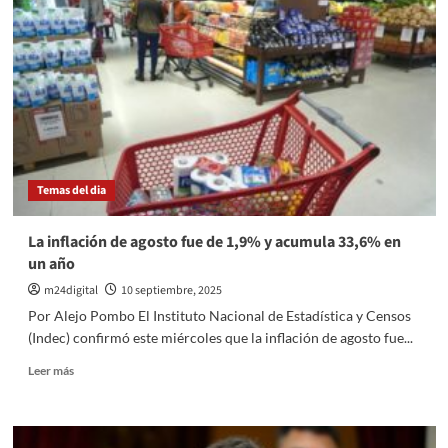
Jiménez
hizo
historia
en
Potrero
de
los
Funes
con
“El
Temas del dia
Baile
Más
Grande
La inflación de agosto fue de 1,9% y acumula 33,6% en
del
un año
Universo”
m24digital
10 septiembre, 2025
Por Alejo Pombo El Instituto Nacional de Estadística y Censos
(Indec) confirmó este miércoles que la inflación de agosto fue...
Leer
Leer más
más
sobre
La
inflación