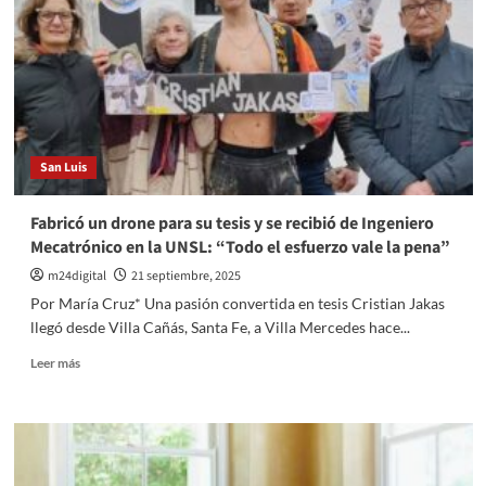
San Luis
Fabricó un drone para su tesis y se recibió de Ingeniero
Mecatrónico en la UNSL: “Todo el esfuerzo vale la pena”
m24digital
21 septiembre, 2025
Por María Cruz* Una pasión convertida en tesis Cristian Jakas
llegó desde Villa Cañás, Santa Fe, a Villa Mercedes hace...
Leer
Leer más
más
sobre
Fabricó
un
drone
para