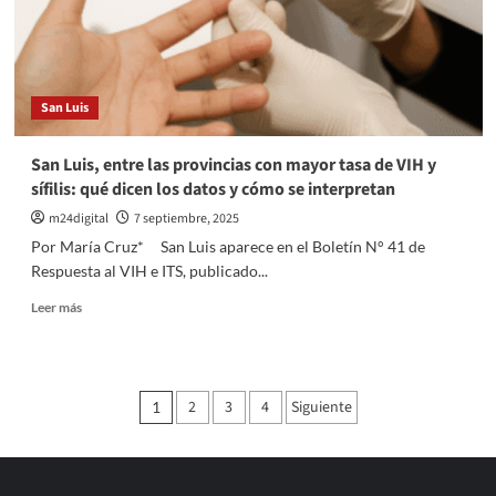
y
conquistó
una
medalla
internacional
San Luis
en
bádminton
San Luis, entre las provincias con mayor tasa de VIH y
sífilis: qué dicen los datos y cómo se interpretan
m24digital
7 septiembre, 2025
Por María Cruz* San Luis aparece en el Boletín N° 41 de
Respuesta al VIH e ITS, publicado...
Leer
Leer más
más
sobre
San
Luis,
Paginación
2
3
4
Siguiente
1
entre
de
las
provincias
entradas
con
mayor