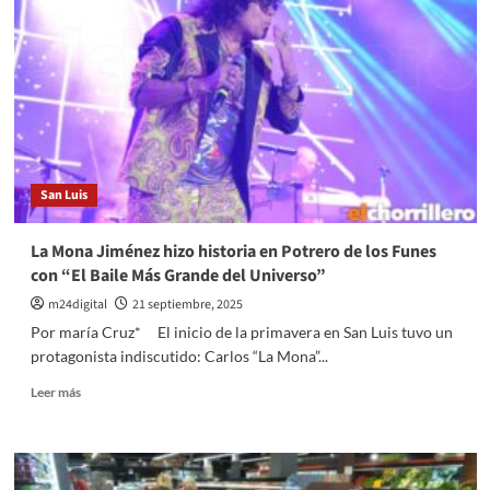
¿qué
es
lo
primero
que
olvida
un
paciente
con
San Luis
este
trastorno?
La Mona Jiménez hizo historia en Potrero de los Funes
con “El Baile Más Grande del Universo”
m24digital
21 septiembre, 2025
Por maría Cruz* El inicio de la primavera en San Luis tuvo un
protagonista indiscutido: Carlos “La Mona”...
Leer
Leer más
más
sobre
La
Mona