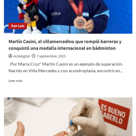
recibir
hasta
25
años
San Luis
de
prisión
si
Martín Casini, el villamercedino que rompió barreras y
se
conquistó una medalla internacional en bádminton
prueba
la
m24digital
7 septiembre, 2025
comercialización
Por María Cruz* Martín Casini es un ejemplo de superación.
Nacido en Villa Mercedes y con acondroplasia, encontró en...
Leer
Leer más
más
sobre
Martín
Casini,
el
villamercedino
que
rompió
barreras