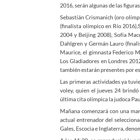
2016, serán algunas de las figura
Sebastián Crismanich (oro olím
(finalista olímpico en Río 2016)
2004 y Beijing 2008), Sofía Macc
Dahlgren y Germán Lauro (finali
Maurice, el gimnasta Federico Mo
Los Gladiadores en Londres 2012
también estarán presentes por es
Las primeras actividades ya tuvi
voley, quien el jueves 24 brindó
última cita olímpica la judoca Pa
Mañana comenzará con una marató
actual entrenador del seleccion
Gales, Escocia e Inglaterra, denom