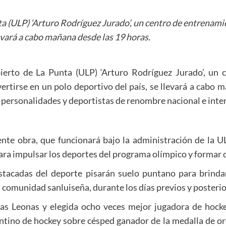
a (ULP) ‘Arturo Rodríguez Jurado’, un centro de entrenami
levará a cabo mañana desde las 19 horas.
erto de La Punta (ULP) ‘Arturo Rodríguez Jurado’, un 
rtirse en un polo deportivo del país, se llevará a cabo 
n personalidades y deportistas de renombre nacional e inte
nte obra, que funcionará bajo la administración de la UL
ara impulsar los deportes del programa olímpico y formar d
estacadas del deporte pisarán suelo puntano para brindar 
a comunidad sanluiseña, durante los días previos y posterio
Las Leonas y elegida ocho veces mejor jugadora de hock
entino de hockey sobre césped ganador de la medalla de or