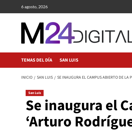
Saltar
6 agosto, 2026
al
contenido
TEMAS DEL DÍA
SAN LUIS
INICIO
SAN LUIS
SE INAUGURA EL CAMPUS ABIERTO DE LA 
San Luis
Se inaugura el 
‘Arturo Rodrígu