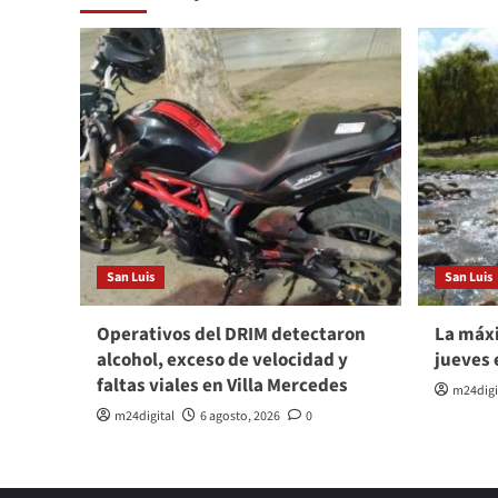
San Luis
San Luis
Operativos del DRIM detectaron
La máxi
alcohol, exceso de velocidad y
jueves 
faltas viales en Villa Mercedes
m24digi
m24digital
6 agosto, 2026
0