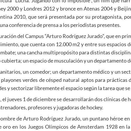
lícula “Lucha. Jugando con lo imposible”, un film que narr
ney 2000 y Londres 2012 y bronce en Atenas 2004 y Beij
tina 2010, que será presentada por su protagonista, por
na conferencia de prensa a los periodistas presentes.
uguración del Campus “Arturo Rodríguez Jurado”, que en prim
dimiento, que cuenta con 12.000 m2 y entre sus espacios 
ombate; una cancha multipropósito para distintas disciplina
o cubierta; un espacio de musculación y un departamento 
sanitarios, un comedor; un departamento médico y un secto
 playones verdes de césped natural aptos para prácticas d
des y sectorizar libremente el espacio según la tarea que s
, el jueves 1 de diciembre se desarrollarán dos clínicas de 
ntrenadores, profesores y jugadoras de hockey.
nombre de Arturo Rodríguez Jurado, un puntano héroe en la
e oro en los Juegos Olímpicos de Amsterdam 1928 en la 