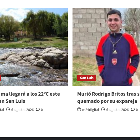
San Luis
ma llegará a los 22ºC este
Murió Rodrigo Britos tras s
en San Luis
quemado por su expareja
tal
6 agosto, 2026
0
m24digital
6 agosto, 2026
0