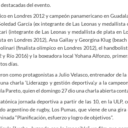
s destacadas del evento.
pico en Londres 2012 y campeón panamericano en Guadalaj
,Soledad García (ex integrante de Las Leonas y medallist
ari (integrante de Las Leonas y medallista de plata en Lo
sta en Londres 2012), Ana Gallay y Georgina Klug (beach v
linari (finalista olímpico en Londres 2012), el handbolist
 y Río 2016) y la boxeadora local Yohana Alfonzo, prime
tos días.
eron como protagonistas a Julio Velasco, entrenador de la
 una charla ‘Liderazgo y gestión deportiva’,y a la campe
ula Pareto, quien el domingo 27 dio una charla abierta con
nica jornada deportiva a partir de las 10, en la ULP, c
ado argentino de rugby, Los Pumas, que viene de una gira
inada “Planificación, esfuerzo y logro de objetivos”.