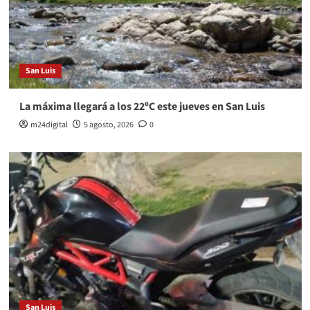
San Luis
La máxima llegará a los 22ºC este jueves en San Luis
m24digital
5 agosto, 2026
0
San Luis