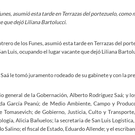
unes, asumió esta tarde en Terrazas del portezuelo, como m
e que dejó Liliana Bartolucci.
trero de los Funes, asumió esta tarde en Terrazas del por
San Luis, ocupando el lugar vacante que dejó Liliana Bartolu
Saá le tomó juramento rodeado de su gabinete y con la pr
rio general de la Gobernación, Alberto Rodríguez Saá; y lo
Alida García Peanú; de Medio Ambiente, Campo y Producc
ipe Tomasevich; de Gobierno, Justicia, Culto y Transport
ogía, Alicia Bañuelos; la secretaria de San Luis Logística,
 Salino; el fiscal de Estado, Eduardo Allende; y el escriba