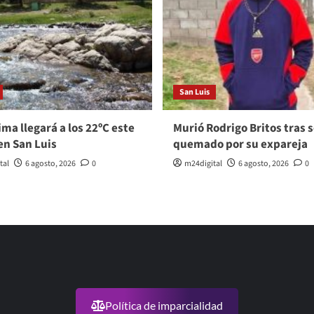
San Luis
ma llegará a los 22ºC este
Murió Rodrigo Britos tras s
en San Luis
quemado por su expareja
tal
6 agosto, 2026
0
m24digital
6 agosto, 2026
0
Política de imparcialidad