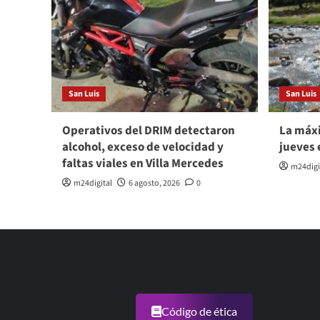
San Luis
San Luis
Operativos del DRIM detectaron
La máxi
alcohol, exceso de velocidad y
jueves 
faltas viales en Villa Mercedes
m24digi
m24digital
6 agosto, 2026
0
Código de ética