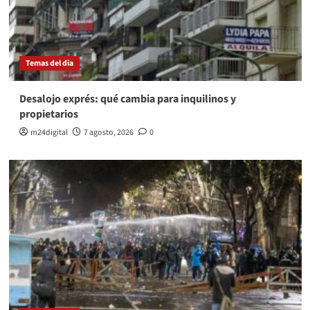
Temas del dia
Desalojo exprés: qué cambia para inquilinos y
propietarios
m24digital
7 agosto, 2026
0