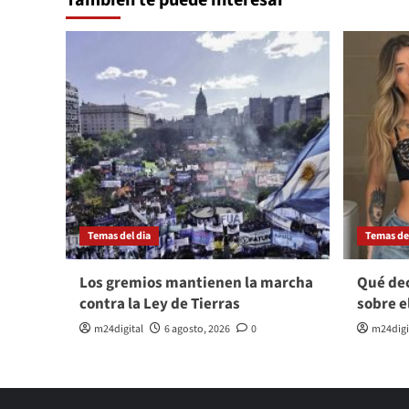
Temas del dia
Temas del
Los gremios mantienen la marcha
Qué dec
contra la Ley de Tierras
sobre e
m24digital
6 agosto, 2026
0
m24digi