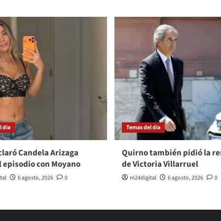
 dia
Temas del dia
laró Candela Arizaga
Quirno también pidió la r
l episodio con Moyano
de Victoria Villarruel
tal
6 agosto, 2026
0
m24digital
6 agosto, 2026
0