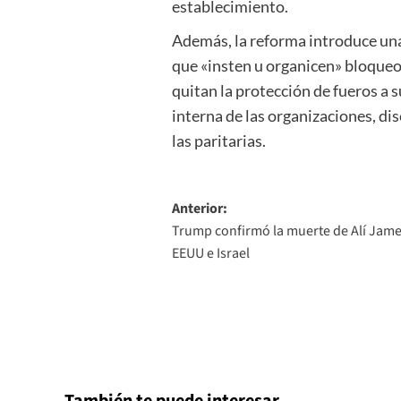
establecimiento.
Además, la reforma introduce una 
que «insten u organicen» bloqueos
quitan la protección de fueros a 
interna de las organizaciones, di
las paritarias.
Navegación
Anterior:
Trump confirmó la muerte de Alí Jamen
de
EEUU e Israel
entradas
También te puede interesar