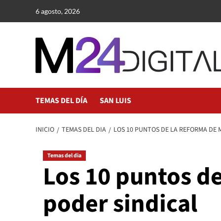
Saltar
6 agosto, 2026
al
contenido
TEMAS DEL DÍA
SAN LUIS
INICIO
TEMAS DEL DIA
LOS 10 PUNTOS DE LA REFORMA DE 
Temas del dia
Los 10 puntos de
poder sindical