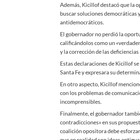
Además, Kicillof destacó que la op
buscar soluciones democráticas y 
antidemocráticos.
El gobernador no perdió la oportu
calificándolos como un «verdadero
y la corrección de las deficiencia
Estas declaraciones de Kicillof s
Santa Fe y expresara su determin
En otro aspecto, Kicillof mencion
con los problemas de comunicació
incomprensibles.
Finalmente, el gobernador tambié
contradicciones» en sus propuest
coalición opositora debe esforza
que en realidad son ideas antigua