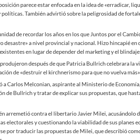
osición parece estar enfocada en la idea de «erradicar, liq
políticas. También advirtió sobre la peligrosidad de fortal
nidad de recordar los años en los que Juntos por el Cambio
 desastre» a nivel provincial y nacional. Hizo hincapié en 
s existentes en lugar de depender del marketing y el blindaj
e produjeron después de que Patricia Bullrich celebrara la 
ación de «destruir el kirchnerismo para que no vuelva más»
ó a Carlos Melconian, aspirante al Ministerio de Economía,
n de Bullrich y tratar de explicar sus propuestas, que ha
n arremetió contra el libertario Javier Milei, acusándolo 
as electorales y cuestionando la viabilidad de sus planes 
rse por traducir las propuestas de Milei, que describió co
s.