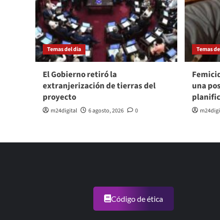
Temas del dia
Temas del
El Gobierno retiró la
Femicid
extranjerización de tierras del
una po
proyecto
planifi
m24digital
6 agosto, 2026
0
m24digi
Código de ética