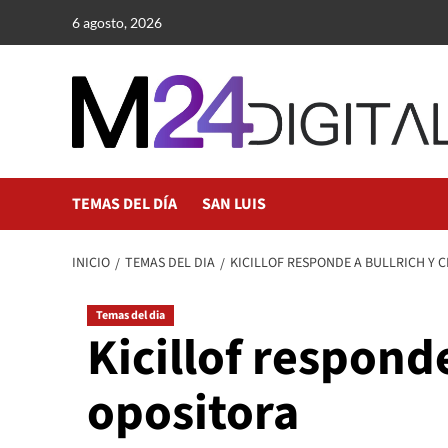
Saltar
6 agosto, 2026
al
contenido
TEMAS DEL DÍA
SAN LUIS
INICIO
TEMAS DEL DIA
KICILLOF RESPONDE A BULLRICH Y 
Temas del dia
Kicillof responde
opositora