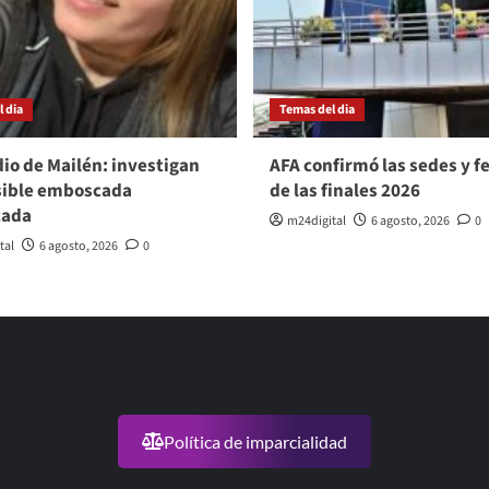
 dia
Temas del dia
io de Mailén: investigan
AFA confirmó las sedes y f
sible emboscada
de las finales 2026
cada
m24digital
6 agosto, 2026
0
tal
6 agosto, 2026
0
Política de imparcialidad