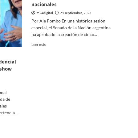
nacionales
m24digital
29 septiembre, 2023
Por Ale Pombo En una histórica sesión
especial, el Senado de la Nación argentina
ha aprobado la creación de cinco...
Leer
Leer más
más
sobre
dencial
El
senado
 show
aprueba
la
creación
de
onal
cinco
ada de
nuevas
ales
universidades
rtencia...
nacionales