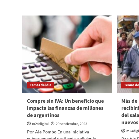
extiende
el
el
Dólar
Soja
Hasta
el
20
de
octubre
para
asegurar
reservas
del
Banco
Central
Temas del dia
Temas del
Antes
de
Compre sin IVA: Un beneficio que
Más de 
las
elecciones»
impacta las finanzas de millones
recibir
de argentinos
del sal
nuevos
m24digital
29 septiembre, 2023
m24digi
Por Ale Pombo En una iniciativa
gubernamental destinada a aliviar la
Por Ale 