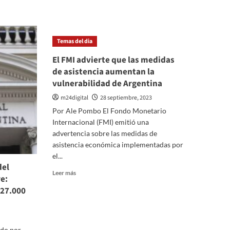
Temas del dia
El FMI advierte que las medidas
de asistencia aumentan la
vulnerabilidad de Argentina
m24digital
28 septiembre, 2023
Por Ale Pombo El Fondo Monetario
Internacional (FMI) emitió una
advertencia sobre las medidas de
asistencia económica implementadas por
el...
del
Leer
Leer más
e:
más
 27.000
sobre
El
FMI
advierte
do por
que