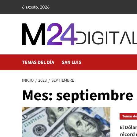
Saltar
6 agosto, 2026
al
contenido
TEMAS DEL DÍA
SAN LUIS
INICIO
2023
SEPTIEMBRE
Mes:
septiembre
Temas del
El Dóla
récord 