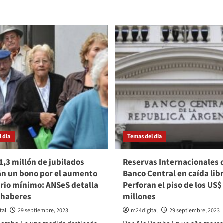
Advertencia
ecciones
de
la
Cámara
Electoral:
«El
debate
presidencial
no
debe
convertirse
en
un
show
televisivo»
 dia
Temas del dia
1,3 millón de jubilados
Reservas Internacionales 
án un bono por el aumento
Banco Central en caída libr
ario mínimo: ANSeS detalla
Perforan el piso de los US$
 haberes
millones
tal
29 septiembre, 2023
m24digital
29 septiembre, 2023
Pombo En una medida destinada
Por Ale Pombo En un año marca