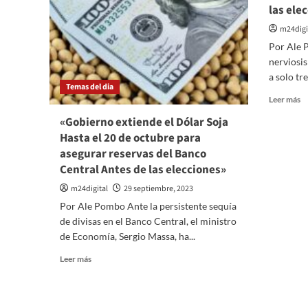
las ele
m24digi
Por Ale 
nerviosi
a solo tr
Temas del dia
Le
Leer más
m
«Gobierno extiende el Dólar Soja
so
Hasta el 20 de octubre para
El
Dó
asegurar reservas del Banco
Bl
Central Antes de las elecciones»
al
m24digital
29 septiembre, 2023
u
n
Por Ale Pombo Ante la persistente sequía
ré
de divisas en el Banco Central, el ministro
d
de Economía, Sergio Massa, ha...
$
a
Leer
Leer más
Tr
más
s
sobre
d
«Gobierno
la