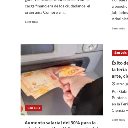
carga financiera de los ciudadanos, el
a benefic
programa Compre sin...
jubilados
Administr
Leer
Leer más
más
Le
Leer más
sobre
m
Compre
so
sin
M
IVA:
d
San Luis
Un
1,
beneficio
mi
Éxito d
que
d
la feri
impacta
ju
las
arte, c
re
finanzas
u
m24digi
de
b
Por Gabr
millones
p
de
Puntana 
el
argentinos
a
en la Fer
San Luis
de
Ciencia y
sa
Le
Leer más
m
Aumento salarial del 30% para la
m
A