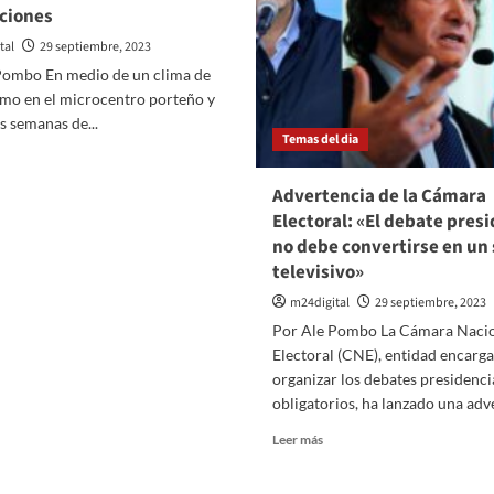
cciones
tal
29 septiembre, 2023
Pombo En medio de un clima de
smo en el microcentro porteño y
es semanas de...
Temas del dia
er
ás
Advertencia de la Cámara
bre
Electoral: «El debate presi
lar
no debe convertirse en un
ue
televisivo»
canza
m24digital
29 septiembre, 2023
n
uevo
Por Ale Pombo La Cámara Naci
cord
Electoral (CNE), entidad encarg
e
organizar los debates presidenci
805
obligatorios, ha lanzado una adve
es
Leer
Leer más
emanas
más
e
sobre
s