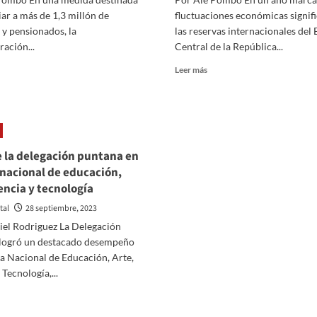
iar a más de 1,3 millón de
fluctuaciones económicas signifi
 y pensionados, la
las reservas internacionales del
ación...
Central de la República...
er
Leer
Leer más
ás
más
bre
sobre
ás
Reservas
e
Internacionales
3
del
llón
Banco
e la delegación puntana en
e
Central
a nacional de educación,
bilados
en
iencia y tecnología
cibirán
caída
n
libre:
tal
28 septiembre, 2023
ono
Perforan
iel Rodriguez La Delegación
or
el
logró un destacado desempeño
piso
umento
de
ia Nacional de Educación, Arte,
l
los
 Tecnología,...
lario
US$
er
ínimo:
27.000
ás
NSeS
millones