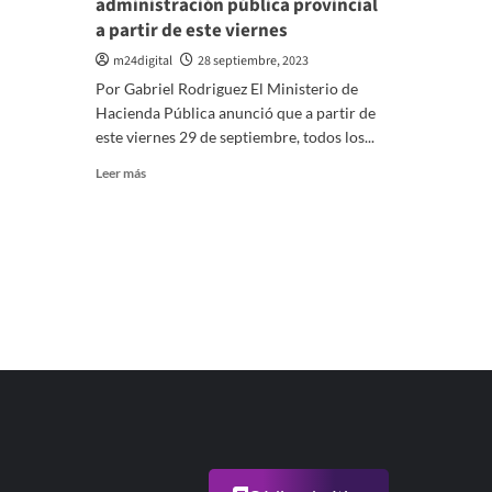
administración pública provincial
so
de
a partir de este viernes
Éx
n
d
ha
m24digital
28 septiembre, 2023
la
Por Gabriel Rodriguez El Ministerio de
de
p
Hacienda Pública anunció que a partir de
e
este viernes 29 de septiembre, todos los...
la
Leer
Leer más
fe
más
na
sobre
d
Aumento
ed
salarial
ar
del
ci
30%
y
para
te
la
administración
pública
provincial
a
partir
de
este