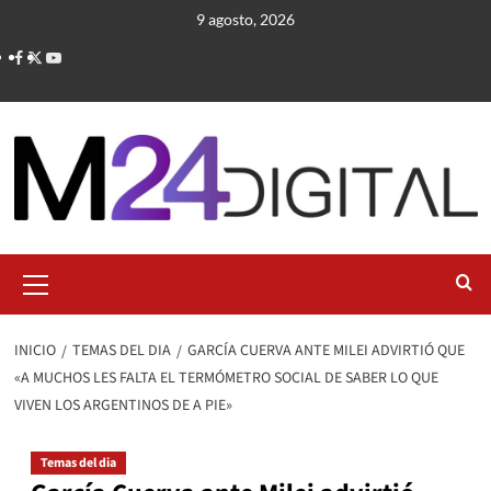
Saltar
9 agosto, 2026
al
contenido
Menú
primario
INICIO
TEMAS DEL DIA
GARCÍA CUERVA ANTE MILEI ADVIRTIÓ QUE
«A MUCHOS LES FALTA EL TERMÓMETRO SOCIAL DE SABER LO QUE
VIVEN LOS ARGENTINOS DE A PIE»
Temas del dia