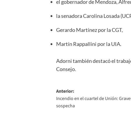
el gobernador de Mendoza, Alfred
la senadora Carolina Losada (UCR
Gerardo Martínez por la CGT,
Martín Rappallini por la UIA.
Adorni también destacó el trabajo
Consejo.
Navegación
Anterior:
Incendio en el cuartel de Unión: Grav
de
sospecha
entradas