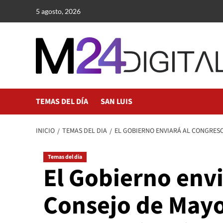
Saltar
5 agosto, 2026
al
contenido
TEMAS DEL DÍA
SAN LUIS
INICIO
TEMAS DEL DIA
EL GOBIERNO ENVIARÁ AL CONGRESO
Temas del dia
El Gobierno envi
Consejo de Mayo,