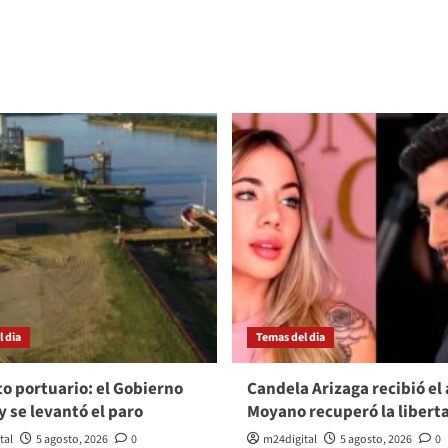
 dia
Temas del dia
to portuario: el Gobierno
Candela Arizaga recibió el 
y se levantó el paro
Moyano recuperó la libert
tal
5 agosto, 2026
0
m24digital
5 agosto, 2026
0