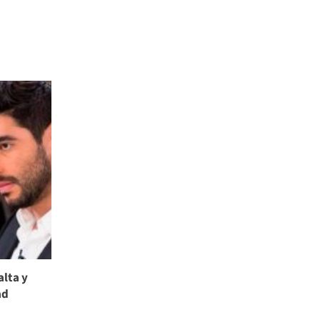
alta y
ad