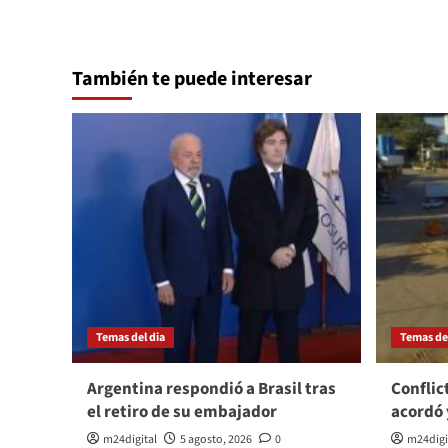
También te puede interesar
Temas del dia
Temas del
Argentina respondió a Brasil tras
Conflic
el retiro de su embajador
acordó 
m24digital
5 agosto, 2026
0
m24digi