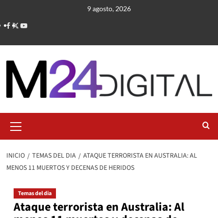
Saltar
9 agosto, 2026
al
contenido
Menú
primario
INICIO
TEMAS DEL DIA
ATAQUE TERRORISTA EN AUSTRALIA: AL
MENOS 11 MUERTOS Y DECENAS DE HERIDOS
Temas del dia
Ataque terrorista en Australia: Al