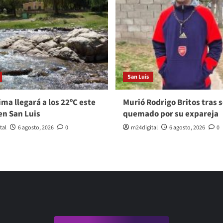
San Luis
ma llegará a los 22ºC este
Murió Rodrigo Britos tras s
en San Luis
quemado por su expareja
tal
6 agosto, 2026
0
m24digital
6 agosto, 2026
0