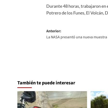
Durante 48 horas, trabajaron en e
Potrero de los Funes, El Volcán, D
Navegación
Anterior:
La NASA presentó una nueva muestra d
de
entradas
También te puede interesar