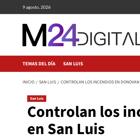
Saltar
9 agosto, 2026
al
contenido
TEMAS DEL DÍA
SAN LUIS
INICIO
SAN LUIS
CONTROLAN LOS INCENDIOS EN DONOVAN Y
San Luis
Controlan los in
en San Luis