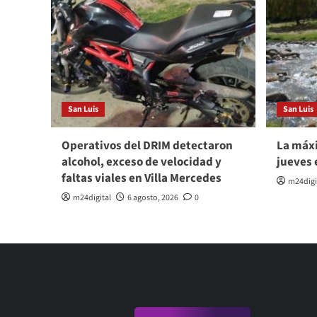
San Luis
San Luis
Operativos del DRIM detectaron
La máxi
alcohol, exceso de velocidad y
jueves 
faltas viales en Villa Mercedes
m24digi
m24digital
6 agosto, 2026
0