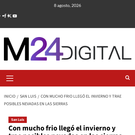
Saltar
8 agosto, 2026
al
contenido
Menú
primario
INICIO
SAN LUIS
CON MUCHO FRIO LLEGÓ EL INVIERNO Y TRAE
POSIBLES NEVADAS EN LAS SIERRAS
San Luis
Con mucho frio llegó el invierno y