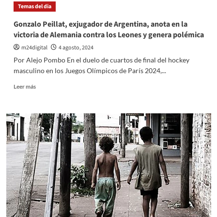
Larregina
Temas del dia
en
se
París
clasifica
Gonzalo Peillat, exjugador de Argentina, anota en la
2024
a
victoria de Alemania contra los Leones y genera polémica
las
semifinales
m24digital
4 agosto, 2024
de
Por Alejo Pombo En el duelo de cuartos de final del hockey
los
masculino en los Juegos Olímpicos de París 2024,...
400
metros
Leer
Leer más
en
más
París
sobre
2024
Gonzalo
con
Peillat,
un
exjugador
impresionante
de
récord
Argentina,
nacional
anota
en
la
victoria
de
Alemania
contra