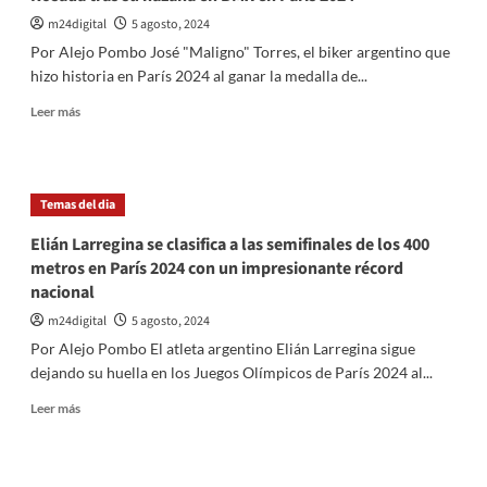
a
Alemania
m24digital
5 agosto, 2024
por
Por Alejo Pombo José "Maligno" Torres, el biker argentino que
penales
hizo historia en París 2024 al ganar la medalla de...
y
avanzan
Leer
Leer más
a
más
semifinales
sobre
en
El
París
“Maligno”
Temas del dia
2024
Torres
será
Elián Larregina se clasifica a las semifinales de los 400
recibido
metros en París 2024 con un impresionante récord
por
nacional
Milei
en
m24digital
5 agosto, 2024
la
Por Alejo Pombo El atleta argentino Elián Larregina sigue
Casa
dejando su huella en los Juegos Olímpicos de París 2024 al...
Rosada
tras
Leer
Leer más
su
más
hazaña
sobre
en
Elián
BMX