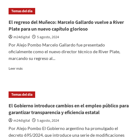
Lunes
negro
Temas del dia
sacude
los
El regreso del Muñeco: Marcelo Gallardo vuelve a River
mercados
Plate para un nuevo capítulo glorioso
globales,
para
m24digital
5 agosto, 2024
el
Por Alejo Pombo Marcelo Gallardo fue presentado
Gobierno
oficialmente como el nuevo director técnico de River Plate,
el
marcando su regreso al...
impacto
será
Leer
Leer más
menor
más
sobre
El
regreso
Temas del dia
del
Muñeco:
El Gobierno introduce cambios en el empleo público para
Marcelo
garantizar transparencia y eficiencia estatal
Gallardo
vuelve
m24digital
5 agosto, 2024
a
Por Alejo Pombo El Gobierno argentino ha promulgado el
River
decreto 695/2024, que introduce una serie de modificaciones