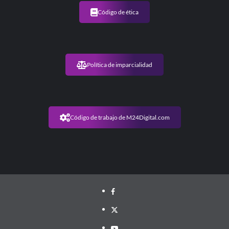
triunfo
de
Código de ética
Maduro
en
Venezuela
Política de imparcialidad
Código de trabajo de M24Digital.com