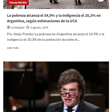
Temas del dia
los
Leones
y
La pobreza alcanza el 54,9% y la indigencia el 20,3% en
genera
Argentina, según estimaciones de la UCA
polémica
m24digital
4 agosto, 2024
Por Alejo Pombo La pobreza en Argentina alcanzó el 54,9% y la
indigencia el 20,3% de la población durante el...
Leer
Leer más
más
sobre
La
pobreza
alcanza
el
54,9%
y
la
indigencia
el
20,3%
en