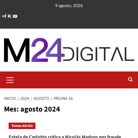
Saltar
9 agosto, 2026
al
contenido
Menú
primario
INICIO
2024
AGOSTO
PÁGINA 16
Mes:
agosto 2024
Temas del dia
Estela de Carlotto critica a Nicolás Maduro por fraude