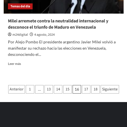
Argentina,
Temas del dia
según
estimaciones
de
Milei arremete contra la neutralidad internacional y
la
desconoce el triunfo de Maduro en Venezuela
UCA
m24digital
4 agosto, 2024
Por Alejo Pombo El presidente argentino Javier Milei volvió a
manifestar su rechazo hacia las elecciones en Venezuela,
desconociendo el...
Leer
Leer más
más
sobre
Milei
arremete
Paginación
Anterior
1
13
14
15
17
18
Siguiente
…
16
contra
de
la
neutralidad
entradas
internacional
y
desconoce
el