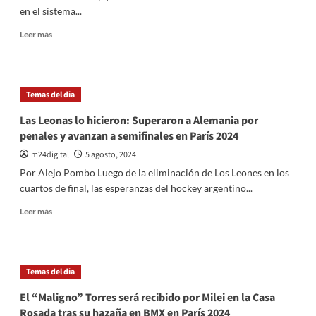
Plate
en el sistema...
para
un
Leer
Leer más
nuevo
más
capítulo
sobre
glorioso
El
Gobierno
Temas del dia
introduce
cambios
Las Leonas lo hicieron: Superaron a Alemania por
en
penales y avanzan a semifinales en París 2024
el
empleo
m24digital
5 agosto, 2024
público
Por Alejo Pombo Luego de la eliminación de Los Leones en los
para
cuartos de final, las esperanzas del hockey argentino...
garantizar
transparencia
Leer
Leer más
y
más
eficiencia
sobre
estatal
Las
Leonas
Temas del dia
lo
hicieron:
El “Maligno” Torres será recibido por Milei en la Casa
Superaron
Rosada tras su hazaña en BMX en París 2024