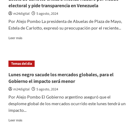
electoral y pide transparencia en Venezuela
m24digital
5 agosto, 2024
Por Alejo Pombo La presidenta de Abuelas de Plaza de Mayo,
Estela de Carlotto, expresó su preocupación por el reciente...
Leer
Leer más
más
sobre
Estela
de
Temas del dia
Carlotto
critica
Lunes negro sacude los mercados globales, para el
a
Gobierno el impacto será menor
Nicolás
Maduro
m24digital
5 agosto, 2024
por
Por Alejo Pombo El Gobierno argentino aseguró que el
fraude
desplome global de los mercados ocurrido este lunes tendrá un
electoral
impacto...
y
pide
Leer
Leer más
transparencia
más
en
sobre
Venezuela