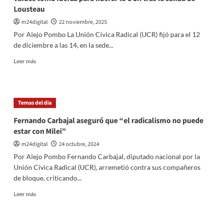
Lousteau
m24digital
22 noviembre, 2025
Por Alejo Pombo La Unión Cívica Radical (UCR) fijó para el 12
de diciembre a las 14, en la sede...
Leer
Leer más
más
sobre
Valdés
toma
Temas del dia
fuerza
para
Fernando Carbajal aseguró que “el radicalismo no puede
liderar
estar con Milei”
la
UCR
m24digital
24 octubre, 2024
tras
Por Alejo Pombo Fernando Carbajal, diputado nacional por la
la
Unión Cívica Radical (UCR), arremetió contra sus compañeros
salida
de bloque, criticando...
de
Lousteau
Leer
Leer más
más
sobre