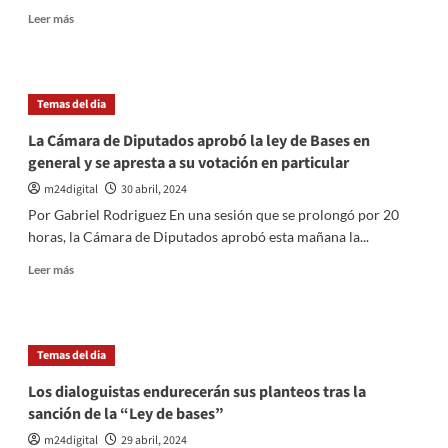
Leer
Leer más
más
sobre
Espert
presiona
Temas del dia
a
senadores
La Cámara de Diputados aprobó la ley de Bases en
radicales:
general y se apresta a su votación en particular
«Déjense
de
m24digital
30 abril, 2024
joder,
Por Gabriel Rodriguez En una sesión que se prolongó por 20
la
horas, la Cámara de Diputados aprobó esta mañana la...
Ley
Bases
Leer
Leer más
tiene
más
que
sobre
salir
La
lo
Cámara
Temas del dia
más
de
pronto
Diputados
Los dialoguistas endurecerán sus planteos tras la
posible»
aprobó
sanción de la “Ley de bases”
la
ley
m24digital
29 abril, 2024