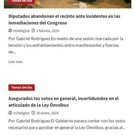
Temas del dia
acciones
legales
Diputados abandonan el recinto ante incidentes en las
inmediaciones del Congreso
m24digital
1 febrero, 2024
Por Gabriel Rodriguez En medio de una sesión marcada por la
tensión y los enfrentamientos entre manifestantes y fuerzas
de...
Leer
Leer más
más
sobre
Diputados
abandonan
Temas del dia
el
recinto
Asegurados los votos en general, incertidumbre en el
ante
articulado de la Ley Ómnibus
incidentes
en
m24digital
30 enero, 2024
las
Por Gabriel Rodríguez El Gobierno parece contar con los votos
inmediaciones
necesarios para aprobar en general la Ley Ómnibus, gracias al...
del