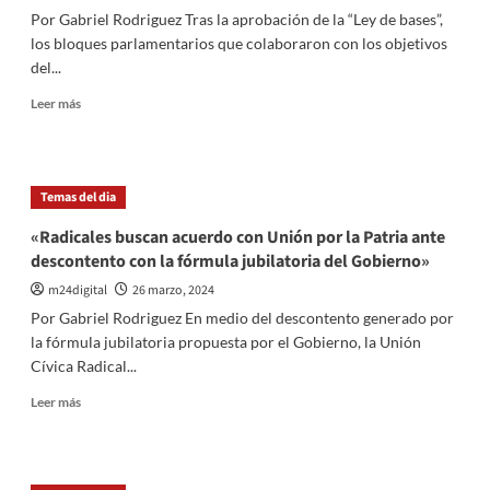
de
Por Gabriel Rodriguez Tras la aprobación de la “Ley de bases”,
Bases
los bloques parlamentarios que colaboraron con los objetivos
en
del...
general
y
Leer
Leer más
se
más
apresta
sobre
a
Los
su
dialoguistas
Temas del dia
votación
endurecerán
en
sus
«Radicales buscan acuerdo con Unión por la Patria ante
particular
planteos
descontento con la fórmula jubilatoria del Gobierno»
tras
la
m24digital
26 marzo, 2024
sanción
Por Gabriel Rodriguez En medio del descontento generado por
de
la fórmula jubilatoria propuesta por el Gobierno, la Unión
la
Cívica Radical...
“Ley
de
Leer
Leer más
bases”
más
sobre
«Radicales
buscan