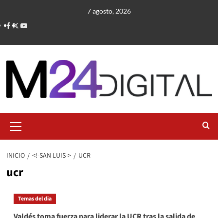
Saltar
7 agosto, 2026
al
contenido
Menú
primario
INICIO
<!-SAN LUIS->
UCR
ucr
Temas del dia
Valdés toma fuerza para liderar la UCR tras la salida de