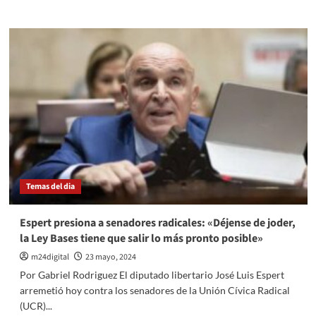
más
sobre
El
veto
de
Milei
sigue
firme:
Radicales
cambian
de
postura
y
fortalecen
Temas del dia
al
Gobierno
Espert presiona a senadores radicales: «Déjense de joder,
la Ley Bases tiene que salir lo más pronto posible»
m24digital
23 mayo, 2024
Por Gabriel Rodriguez El diputado libertario José Luis Espert
arremetió hoy contra los senadores de la Unión Cívica Radical
(UCR)...