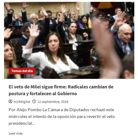
Fernando
Carbajal
aseguró
que
“el
radicalismo
no
puede
estar
con
Milei”
Temas del dia
El veto de Milei sigue firme: Radicales cambian de
postura y fortalecen al Gobierno
m24digital
11 septiembre, 2024
Por Alejo Pombo La Cámara de Diputados rechazó este
miércoles el intento de la oposición para revertir el veto
presidencial...
Leer
Leer más