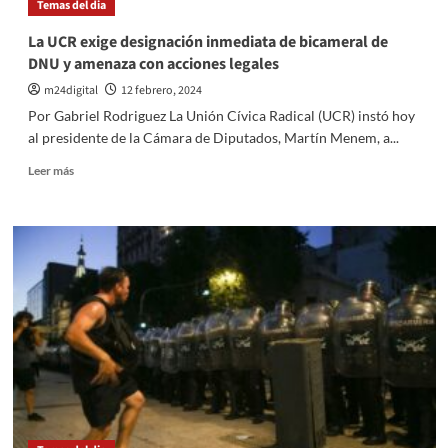
Temas del dia
acuerdo
con
La UCR exige designación inmediata de bicameral de
Unión
DNU y amenaza con acciones legales
por
la
m24digital
12 febrero, 2024
Patria
Por Gabriel Rodriguez La Unión Cívica Radical (UCR) instó hoy
ante
al presidente de la Cámara de Diputados, Martín Menem, a...
descontento
con
Leer
Leer más
la
más
fórmula
sobre
jubilatoria
La
del
UCR
Gobierno»
exige
designación
inmediata
de
bicameral
de
DNU
y
amenaza
con