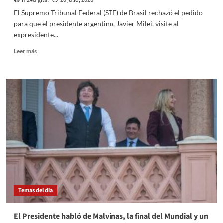
m24digital
20 julio, 2026
El Supremo Tribunal Federal (STF) de Brasil rechazó el pedido
para que el presidente argentino, Javier Milei, visite al
expresidente...
Leer
Leer más
más
sobre
La
Justicia
de
Brasil
prohibió
que
Milei
visite
a
Jair
Bolsonaro
Temas del dia
El Presidente habló de Malvinas, la final del Mundial y un