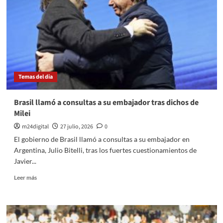
Temas del dia
Brasil llamó a consultas a su embajador tras dichos de
Milei
m24digital
27 julio, 2026
0
El gobierno de Brasil llamó a consultas a su embajador en
Argentina, Julio Bitelli, tras los fuertes cuestionamientos de
Javier...
Leer
Leer más
más
sobre
Brasil
llamó