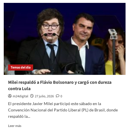
Milei
presentó
los
cinco
ejes
de
la
reforma
del
Banco
Central
Temas del dia
Milei respaldó a Flávio Bolsonaro y cargó con dureza
contra Lula
m24digital
27 julio, 2026
0
El presidente Javier Milei participó este sábado en la
Convención Nacional del Partido Liberal (PL) de Brasil, donde
respaldó la...
Leer
Leer más