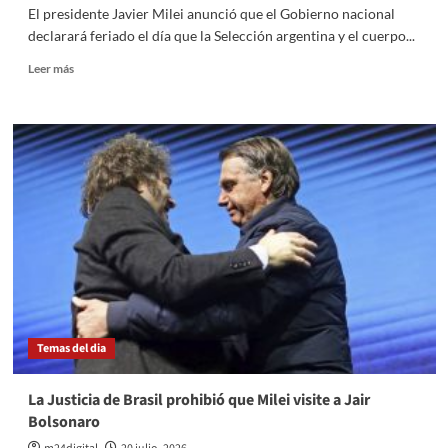
El presidente Javier Milei anunció que el Gobierno nacional
declarará feriado el día que la Selección argentina y el cuerpo...
Leer
Leer más
más
sobre
Milei
anunció
un
feriado
nacional
para
recibir
a
la
Selección
subcampeona
Temas del dia
La Justicia de Brasil prohibió que Milei visite a Jair
Bolsonaro