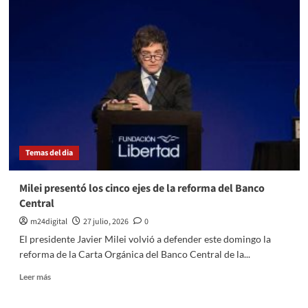
prometió
un
campo
distinto
y
defendió
su
política
económica
Temas del dia
Milei presentó los cinco ejes de la reforma del Banco
Central
m24digital
27 julio, 2026
0
El presidente Javier Milei volvió a defender este domingo la
reforma de la Carta Orgánica del Banco Central de la...
Leer
Leer más
más
sobre