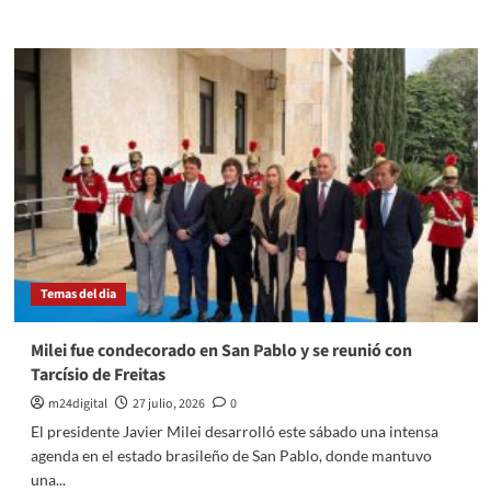
más
sobre
Milei
respaldó
a
Flávio
Bolsonaro
y
cargó
con
dureza
contra
Lula
Temas del dia
Milei fue condecorado en San Pablo y se reunió con
Tarcísio de Freitas
m24digital
27 julio, 2026
0
El presidente Javier Milei desarrolló este sábado una intensa
agenda en el estado brasileño de San Pablo, donde mantuvo
una...