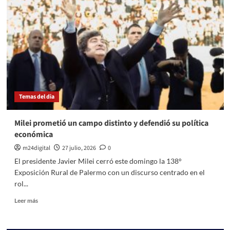
a
consultas
a
su
embajador
tras
dichos
de
Milei
Temas del dia
Milei prometió un campo distinto y defendió su política
económica
m24digital
27 julio, 2026
0
El presidente Javier Milei cerró este domingo la 138°
Exposición Rural de Palermo con un discurso centrado en el
rol...
Leer
Leer más
más
sobre
Milei