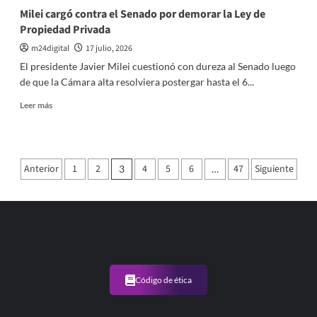
Casa
Milei cargó contra el Senado por demorar la Ley de
Rosada
Propiedad Privada
m24digital
17 julio, 2026
El presidente Javier Milei cuestionó con dureza al Senado luego
de que la Cámara alta resolviera postergar hasta el 6...
Leer
Leer más
más
sobre
Milei
cargó
Paginación
Anterior
1
2
4
5
6
47
Siguiente
3
…
contra
de
el
Senado
entradas
por
demorar
la
Ley
de
Propiedad
Código de ética
Privada