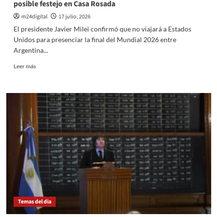
posible festejo en Casa Rosada
m24digital
17 julio, 2026
El presidente Javier Milei confirmó que no viajará a Estados
Unidos para presenciar la final del Mundial 2026 entre
Argentina...
Leer
Leer más
más
sobre
El
Presidente
habló
de
Malvinas,
la
final
del
Mundial
y
un
posible
Temas del dia
festejo
en