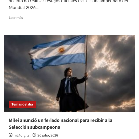
decidió no realizar festejos oficiales tras el subcampeonato del
Mundial 2026...
Leer
Leer más
más
sobre
Milei
explicó
por
qué
la
Selección
descartó
los
festejos
oficiales
Temas del dia
Milei anunció un feriado nacional para recibir a la
Selección subcampeona
m24digital
20 julio, 2026