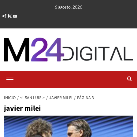
Saltar
6 agosto, 2026
al
contenido
Menú
primario
INICIO
<!-SAN LUIS->
JAVIER MILEI
PÁGINA 3
javier milei