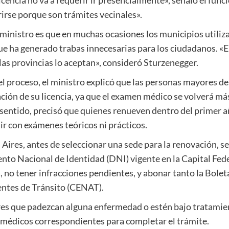
irse porque son trámites vecinales».
 ministro es que en muchas ocasiones los municipios utili
e ha generado trabas innecesarias para los ciudadanos. «En
 las provincias lo aceptan», consideró Sturzenegger.
n el proceso, el ministro explicó que las personas mayores 
ación de su licencia, ya que el examen médico se volverá má
te sentido, precisó que quienes renueven dentro del primer 
r con exámenes teóricos ni prácticos.
 Aires, antes de seleccionar una sede para la renovación, s
to Nacional de Identidad (DNI) vigente en la Capital Feder
a, no tener infracciones pendientes, y abonar tanto la Bolet
entes de Tránsito (CENAT).
es que padezcan alguna enfermedad o estén bajo tratamien
s médicos correspondientes para completar el trámite.