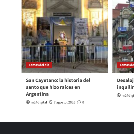
Temas del dia
Temas del
San Cayetano: la historia del
Desaloj
santo que hizo raíces en
inquili
Argentina
m24digi
m24digital
7 agosto, 2026
0