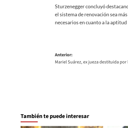
Sturzenegger concluyó destacando 
el sistema de renovación sea más 
necesarios en cuanto a la aptitud
Navegación
Anterior:
Mariel Suárez, ex jueza destituida por
de
entradas
También te puede interesar