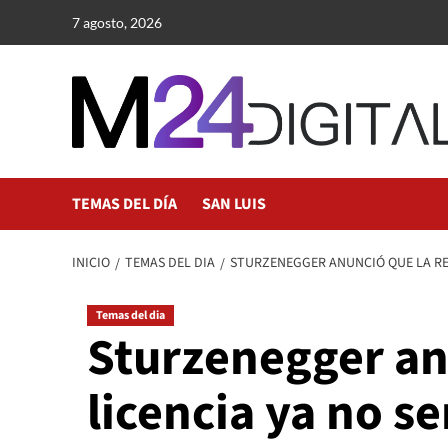
Saltar
7 agosto, 2026
al
contenido
TEMAS DEL DÍA
SAN LUIS
INICIO
TEMAS DEL DIA
STURZENEGGER ANUNCIÓ QUE LA REN
Temas del dia
Sturzenegger an
licencia ya no s