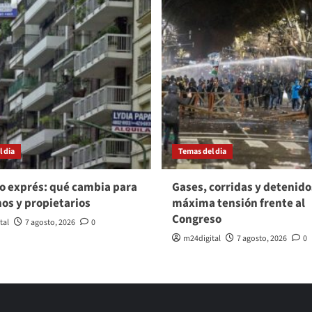
 dia
Temas del dia
o exprés: qué cambia para
Gases, corridas y detenido
nos y propietarios
máxima tensión frente al
Congreso
tal
7 agosto, 2026
0
m24digital
7 agosto, 2026
0