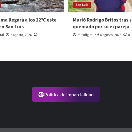
San Luis
ma llegará a los 22ºC este
Murió Rodrigo Britos tras s
en San Luis
quemado por su expareja
tal
6 agosto, 2026
0
m24digital
6 agosto, 2026
0
Política de imparcialidad