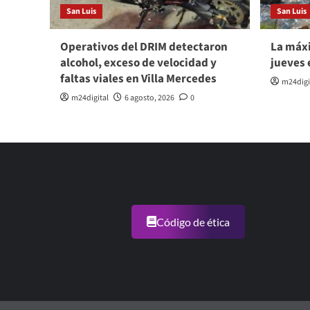
San Luis
San Luis
Operativos del DRIM detectaron
La máxi
alcohol, exceso de velocidad y
jueves 
faltas viales en Villa Mercedes
m24digi
m24digital
6 agosto, 2026
0
Código de ética