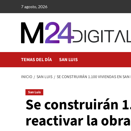
Saltar
7 agosto, 2026
al
contenido
TEMAS DEL DÍA
SAN LUIS
INICIO
SAN LUIS
SE CONSTRUIRÁN 1.100 VIVIENDAS EN SAN
San Luis
Se construirán 1
reactivar la obr