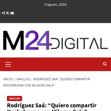
Saltar
9 agosto, 2026
al
contenido
Menú
primario
INICIO
SAN LUIS
RODRÍGUEZ SAÁ: “QUIERO COMPARTIR
NOCHEBUENA CON MILAGRO SALA”
San Luis
Rodríguez Saá: “Quiero compartir