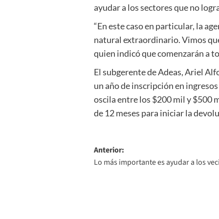
ayudar a los sectores que no logr
“En este caso en particular, la a
natural extraordinario. Vimos que 
quien indicó que comenzarán a tom
El subgerente de Adeas, Ariel Al
un año de inscripción en ingresos 
oscila entre los $200 mil y $500 
de 12 meses para iniciar la devol
Navegación
Anterior:
Lo más importante es ayudar a los ve
de
entradas