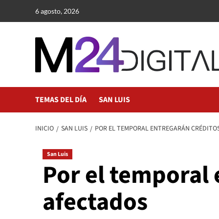
Saltar
6 agosto, 2026
al
contenido
TEMAS DEL DÍA
SAN LUIS
INICIO
SAN LUIS
POR EL TEMPORAL ENTREGARÁN CRÉDITO
San Luis
Por el temporal
afectados