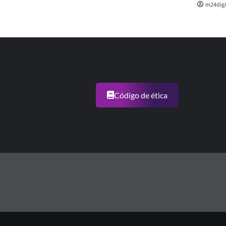
m24digi
Código de ética