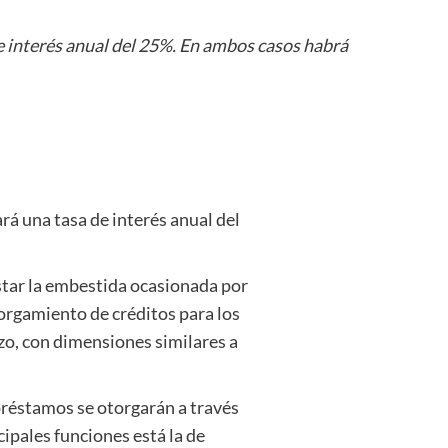
de interés anual del 25%. En ambos casos habrá
rá una tasa de interés anual del
star la embestida ocasionada por
torgamiento de créditos para los
zo, con dimensiones similares a
préstamos se otorgarán a través
cipales funciones está la de