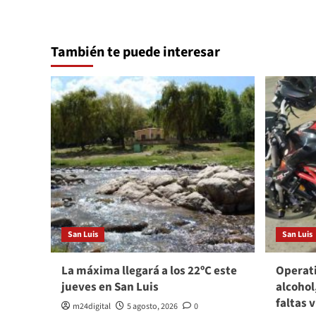
También te puede interesar
San Luis
San Luis
La máxima llegará a los 22ºC este
Operati
jueves en San Luis
alcohol
faltas 
m24digital
5 agosto, 2026
0