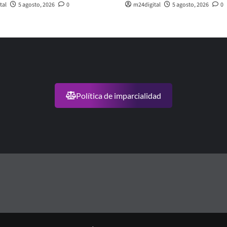
tal
5 agosto, 2026
0
m24digital
5 agosto, 2026
0
Política de imparcialidad