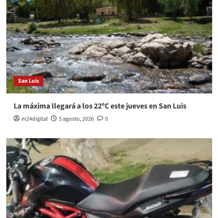
San Luis
La máxima llegará a los 22ºC este jueves en San Luis
m24digital
5 agosto, 2026
0