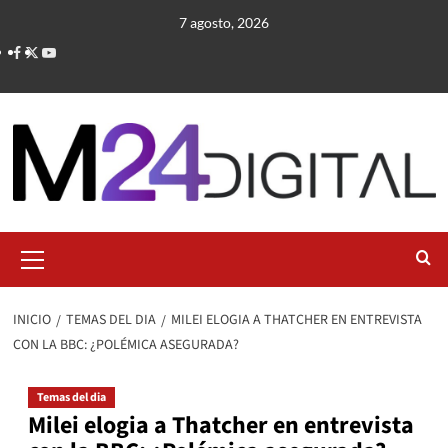
Saltar
7 agosto, 2026
al
contenido
Menú
primario
INICIO
TEMAS DEL DIA
MILEI ELOGIA A THATCHER EN ENTREVISTA
CON LA BBC: ¿POLÉMICA ASEGURADA?
Temas del dia
Milei elogia a Thatcher en entrevista