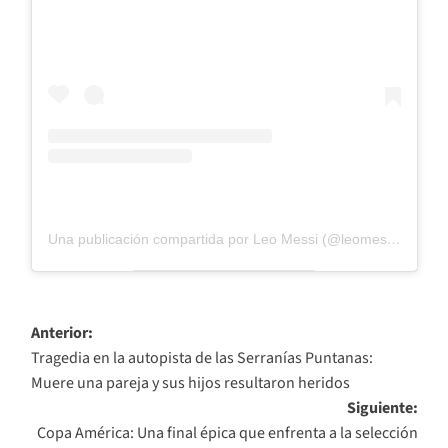
Una publicación compartida por Leo Messi (@leomessi)
Navegación
Anterior:
Tragedia en la autopista de las Serranías Puntanas:
de
Muere una pareja y sus hijos resultaron heridos
entradas
Siguiente:
Copa América: Una final épica que enfrenta a la selección