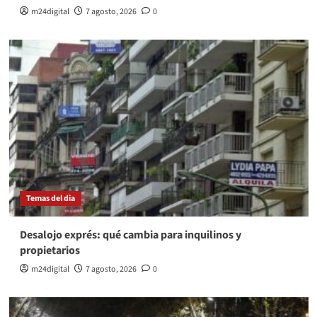
m24digital
7 agosto, 2026
0
Temas del dia
Desalojo exprés: qué cambia para inquilinos y
propietarios
m24digital
7 agosto, 2026
0