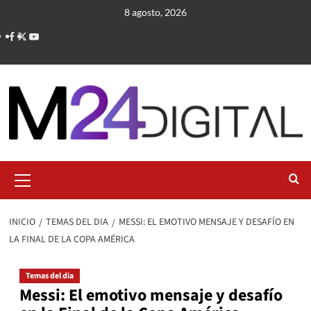
Saltar
8 agosto, 2026
al
contenido
Menú
primario
INICIO
TEMAS DEL DIA
MESSI: EL EMOTIVO MENSAJE Y DESAFÍO EN
LA FINAL DE LA COPA AMÉRICA
Temas del dia
Messi: El emotivo mensaje y desafío