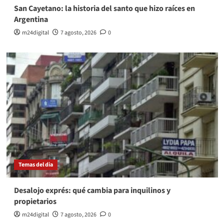
San Cayetano: la historia del santo que hizo raíces en
Argentina
m24digital
7 agosto, 2026
0
Temas del dia
Desalojo exprés: qué cambia para inquilinos y
propietarios
m24digital
7 agosto, 2026
0