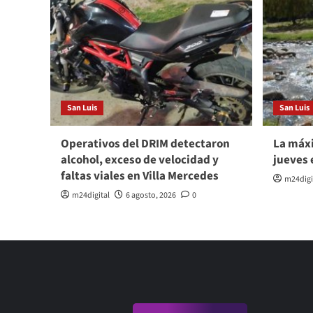
San Luis
San Luis
Operativos del DRIM detectaron
La máxi
alcohol, exceso de velocidad y
jueves 
faltas viales en Villa Mercedes
m24digi
m24digital
6 agosto, 2026
0