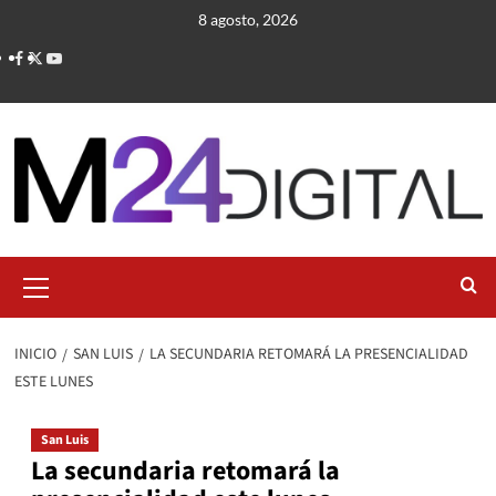
Saltar
8 agosto, 2026
al
contenido
Menú
primario
INICIO
SAN LUIS
LA SECUNDARIA RETOMARÁ LA PRESENCIALIDAD
ESTE LUNES
San Luis
La secundaria retomará la