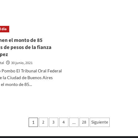
er
mil
ás
comercios
bre
sólo
añana
en
umentarán
Buenos
 dia
si
Aires
0%
en el monto de 85
s
s de pesos de la fianza
ajes
ópez
cionales
tal
30 junio, 2021
o Pombo El Tribunal Oral Federal
e la Ciudad de Buenos Aires
el monto de 85...
er
ás
bre
antienen
Paginación
2
3
4
28
Siguiente
1
…
onto
de
e
5