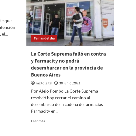
de que
atención
el...
Temas del dia
La Corte Suprema falló en contra
y Farmacity no podrá
desembarcar en la provincia de
Buenos Aires
m24digital
30 junio, 2021
Por Alejo Pombo La Corte Suprema
resolvió hoy cerrar el camino al
desembarco de la cadena de farmacias
Farmacity en...
Leer
Leer más
más
sobre