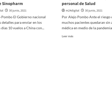
de Sinopharm
personal de Salud
tal
30 junio, 2021
m24digital
30 junio, 2021
o Pombo El Gobierno nacional
Por Alejo Pombo Ante el riesgo 
s detalles para enviar en los
muchos pacientes quedaran sin 
días 10 vuelos a China con...
médica en medio de la pandemia, 
er
Leer
Leer más
ás
más
bre
sobre
Dictaron
obierno
la
epara
conciliación
0
obligatoria
elos
por
15
ina
días
ra
para
aer
el
personal
llones
de
e
Salud
sis
e