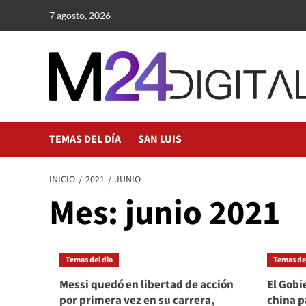
Saltar
7 agosto, 2026
al
contenido
TEMAS DEL DÍA
SAN LUIS
INICIO
2021
JUNIO
Mes:
junio 2021
Temas del dia
Temas del
Messi quedó en libertad de acción
El Gobi
por primera vez en su carrera,
china p