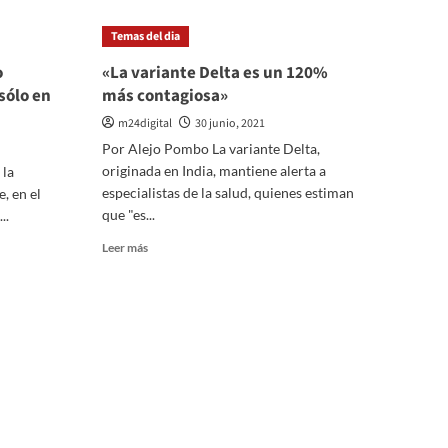
La
Corte
Temas del dia
Suprema
falló
o
«La variante Delta es un 120%
en
sólo en
más contagiosa»
contra
y
m24digital
30 junio, 2021
Farmacity
Por Alejo Pombo La variante Delta,
no
originada en India, mantiene alerta a
 la
podrá
especialistas de la salud, quienes estiman
, en el
desembarcar
que "es...
en
..
la
Leer
Leer más
provincia
más
de
sobre
Buenos
«La
Aires
variante
Delta
es
un
120%
más
contagiosa»