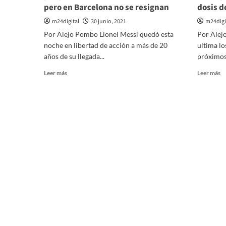
pero en Barcelona no se resignan
dosis 
m24digital
30 junio, 2021
m24digi
Por Alejo Pombo Lionel Messi quedó esta
Por Alej
noche en libertad de acción a más de 20
ultima lo
años de su llegada...
próximos 
Leer
Le
Leer más
Leer más
más
m
sobre
so
Messi
El
quedó
G
en
pr
libertad
1
de
vu
acción
a
por
ch
primera
pa
vez
tr
en
8
su
mi
carrera,
d
pero
do
en
d