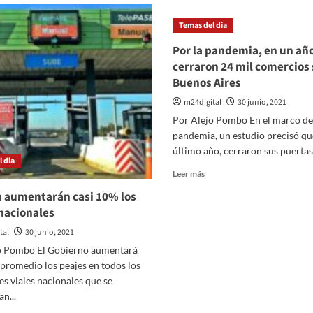
inopharm
Temas del dia
Por la pandemia, en un añ
cerraron 24 mil comercios 
Buenos Aires
m24digital
30 junio, 2021
Por Alejo Pombo En el marco de
pandemia, un estudio precisó que
último año, cerraron sus puertas.
 dia
Leer
Leer más
más
 aumentarán casi 10% los
sobre
nacionales
Por
la
tal
30 junio, 2021
pandemia,
o Pombo El Gobierno aumentará
en
promedio los peajes en todos los
un
año
s viales nacionales que se
cerraron
n...
24