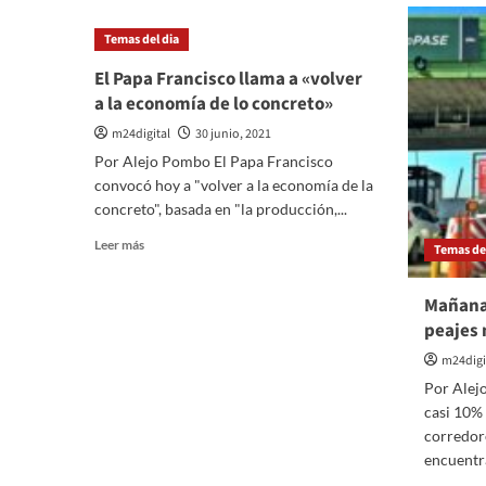
Barcelona
S
Temas del dia
no
se
El Papa Francisco llama a «volver
resignan
a la economía de lo concreto»
m24digital
30 junio, 2021
Por Alejo Pombo El Papa Francisco
convocó hoy a "volver a la economía de la
concreto", basada en "la producción,...
Leer
Leer más
Temas del
más
sobre
Mañana
El
Papa
peajes 
Francisco
m24digi
llama
a
Por Alej
«volver
casi 10% 
a
corredore
la
encuentra
economía