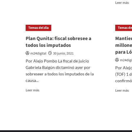
de
Le
Leer más
lo
m
concreto»
so
M
a
Temas del dia
Temas del
ca
1
Plan Qunita: fiscal sobresee a
Mantien
lo
todos los imputados
millone
pe
para L
na
m24digital
30 junio, 2021
m24digi
Por Alejo Pombo La fiscal de juicio
Gabriela Baigún dictaminó ayer por
Por Alej
sobreseer a todos los imputados de la
(TOF) 1 d
causa...
confirmó 
Leer
Le
Leer más
Leer más
más
m
sobre
so
Plan
M
Qunita:
el
fiscal
m
sobresee
d
a
8