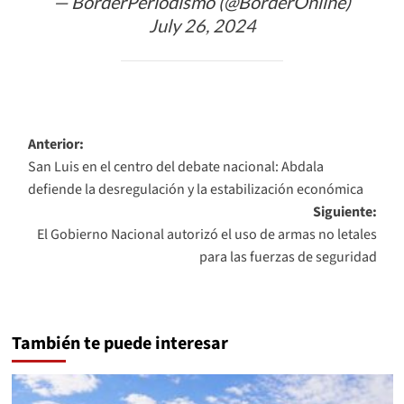
— BorderPeriodismo (@BorderOnline)
July 26, 2024
Navegación
Anterior:
San Luis en el centro del debate nacional: Abdala
de
defiende la desregulación y la estabilización económica
entradas
Siguiente:
El Gobierno Nacional autorizó el uso de armas no letales
para las fuerzas de seguridad
También te puede interesar