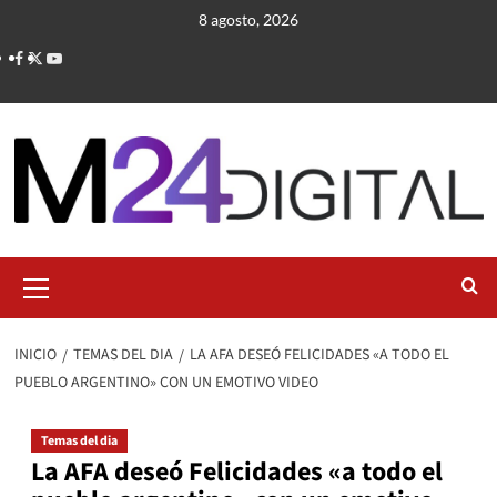
Saltar
8 agosto, 2026
al
contenido
Menú
primario
INICIO
TEMAS DEL DIA
LA AFA DESEÓ FELICIDADES «A TODO EL
PUEBLO ARGENTINO» CON UN EMOTIVO VIDEO
Temas del dia
La AFA deseó Felicidades «a todo el