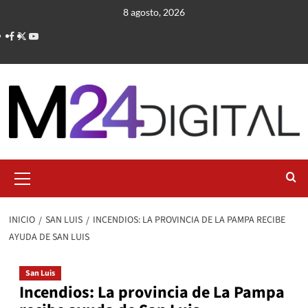
Saltar
8 agosto, 2026
al
contenido
Menú
primario
INICIO
SAN LUIS
INCENDIOS: LA PROVINCIA DE LA PAMPA RECIBE
AYUDA DE SAN LUIS
San Luis
Incendios: La provincia de La Pampa