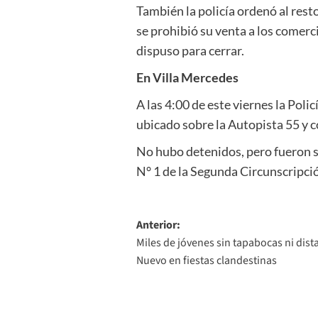
También la policía ordenó al rest
se prohibió su venta a los comerc
dispuso para cerrar.
En Villa Mercedes
A las 4:00 de este viernes la Pol
ubicado sobre la Autopista 55 y c
No hubo detenidos, pero fueron s
N° 1 de la Segunda Circunscripció
Navegación
Anterior:
Miles de jóvenes sin tapabocas ni dist
de
Nuevo en fiestas clandestinas
entradas