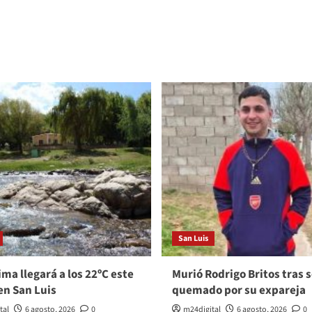
San Luis
ma llegará a los 22ºC este
Murió Rodrigo Britos tras s
en San Luis
quemado por su expareja
tal
6 agosto, 2026
0
m24digital
6 agosto, 2026
0