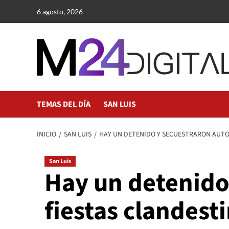
Saltar
6 agosto, 2026
al
contenido
TEMAS DEL DÍA
SAN LUIS
INICIO
SAN LUIS
HAY UN DETENIDO Y SECUESTRARON AUTOS
San Luis
Hay un detenido
fiestas clandest