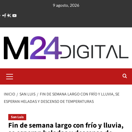
Saltar
9 agosto, 2026
al
contenido
Menú
primario
INICIO
SAN LUIS
FIN DE SEMANA LARGO CON FRÍO Y LLUVIA, SE
ESPERAN HELADAS Y DESCENSO DE TEMPERATURAS
San Luis
Fin de semana largo con frío y lluvia,