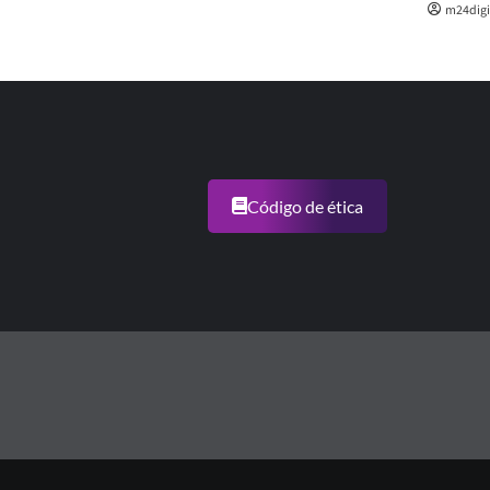
m24digi
Código de ética