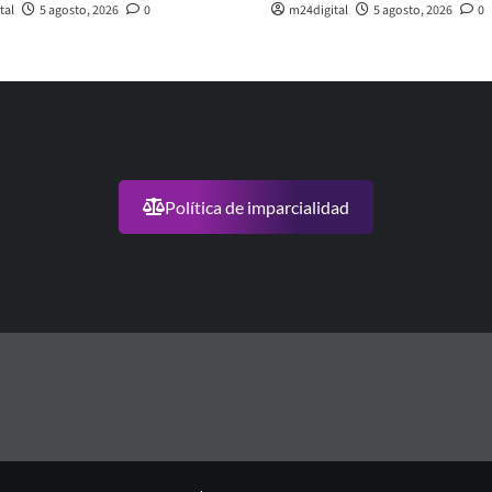
tal
5 agosto, 2026
0
m24digital
5 agosto, 2026
0
Política de imparcialidad