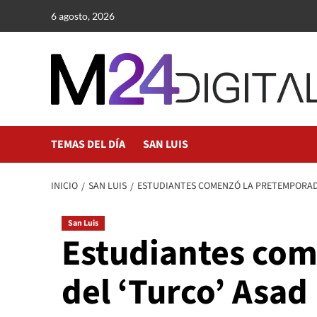
Saltar
6 agosto, 2026
al
contenido
TEMAS DEL DÍA
SAN LUIS
INICIO
SAN LUIS
ESTUDIANTES COMENZÓ LA PRETEMPORADA
San Luis
Estudiantes com
del ‘Turco’ Asad