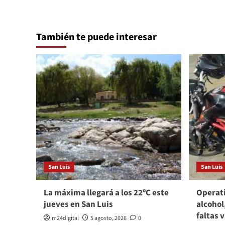
También te puede interesar
San Luis
San Luis
La máxima llegará a los 22ºC este
Operati
jueves en San Luis
alcohol
faltas 
m24digital
5 agosto, 2026
0