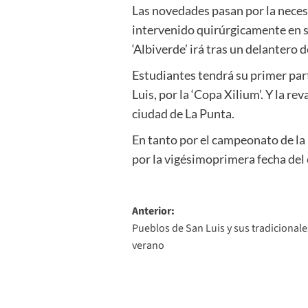
Las novedades pasan por la neces
intervenido quirúrgicamente en s
‘Albiverde’ irá tras un delantero 
Estudiantes tendrá su primer par
Luis, por la ‘Copa Xilium’. Y la r
ciudad de La Punta.
En tanto por el campeonato de la
por la vigésimoprimera fecha del
Navegación
Anterior:
Pueblos de San Luis y sus tradicionale
de
verano
entradas