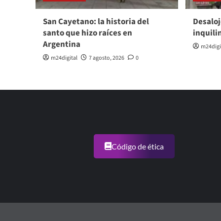
San Cayetano: la historia del
Desaloj
santo que hizo raíces en
inquili
Argentina
m24digi
m24digital
7 agosto, 2026
0
Código de ética