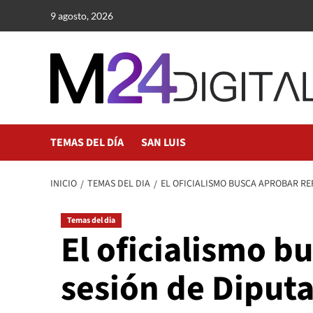
Saltar
9 agosto, 2026
al
contenido
TEMAS DEL DÍA
SAN LUIS
INICIO
TEMAS DEL DIA
EL OFICIALISMO BUSCA APROBAR REF
Temas del dia
El oficialismo b
sesión de Diputa