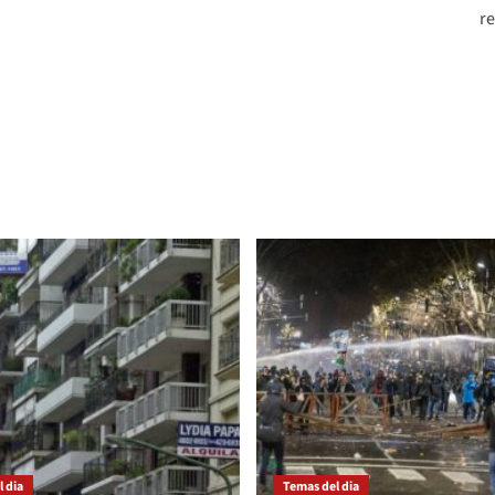
re
 dia
Temas del dia