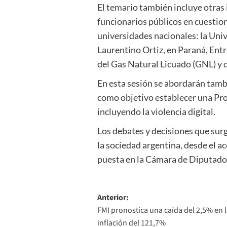
El temario también incluye otras 
funcionarios públicos en cuestio
universidades nacionales: la Uni
Laurentino Ortiz, en Paraná, Entr
del Gas Natural Licuado (GNL) y d
En esta sesión se abordarán tambi
como objetivo establecer una Prot
incluyendo la violencia digital.
Los debates y decisiones que surg
la sociedad argentina, desde el ac
puesta en la Cámara de Diputados 
Navegación
Anterior:
FMI pronostica una caída del 2,5% en 
de
inflación del 121,7%