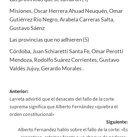
Misiones, Oscar Herrera Ahuad Neuquén, Omar
Gutiérrez Río Negro, Arabela Carreras Salta,
Gustavo Sáenz
Las provincias que no adhieren (5)
Córdoba, Juan Schiaretti Santa Fe, Omar Perotti
Mendoza, Rodolfo Suárez Corrientes, Gustavo
Valdés Jujuy, Gerardo Morales .
Navegación
Anterior:
Larreta advirtió que el desacato del fallo de la corte
de
suprema significa que Alberto Fernández «quiebra el
entradas
orden constitucional»
Siguiente:
Alberto Fernandez hablo sobre el fallo de la corte: «Es