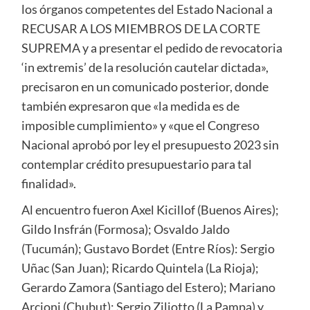
los órganos competentes del Estado Nacional a
RECUSAR A LOS MIEMBROS DE LA CORTE
SUPREMA y a presentar el pedido de revocatoria
‘in extremis’ de la resolución cautelar dictada»,
precisaron en un comunicado posterior, donde
también expresaron que «la medida es de
imposible cumplimiento» y «que el Congreso
Nacional aprobó por ley el presupuesto 2023 sin
contemplar crédito presupuestario para tal
finalidad».
Al encuentro fueron Axel Kicillof (Buenos Aires);
Gildo Insfrán (Formosa); Osvaldo Jaldo
(Tucumán); Gustavo Bordet (Entre Ríos): Sergio
Uñac (San Juan); Ricardo Quintela (La Rioja);
Gerardo Zamora (Santiago del Estero); Mariano
Arcioni (Chubut); Sergio Ziliotto (La Pampa) y