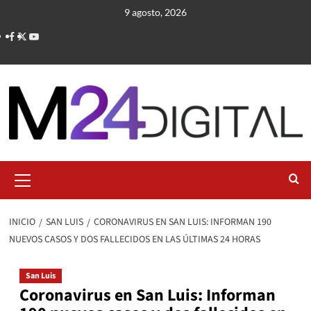
Saltar
9 agosto, 2026
al
contenido
Menú
primario
INICIO
SAN LUIS
CORONAVIRUS EN SAN LUIS: INFORMAN 190
NUEVOS CASOS Y DOS FALLECIDOS EN LAS ÚLTIMAS 24 HORAS
San Luis
Coronavirus en San Luis: Informan