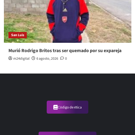
San Luis
Murió Rodrigo Britos tras ser quemado por su expareja
m24digital
6 agosto, 2026
0
Código de ética