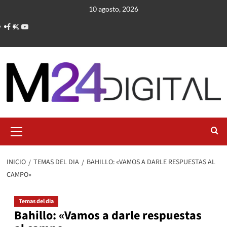
Saltar
10 agosto, 2026
al
contenido
Menú
primario
INICIO
TEMAS DEL DIA
BAHILLO: «VAMOS A DARLE RESPUESTAS AL
CAMPO»
Temas del dia
Bahillo: «Vamos a darle respuestas