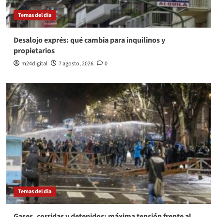
Temas del dia
Desalojo exprés: qué cambia para inquilinos y
propietarios
m24digital
7 agosto, 2026
0
Temas del dia
Gases, corridas y detenidos: máxima tensión frente al