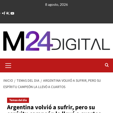
Saltar
8 agosto, 2026
al
contenido
Menú
primario
INICIO
TEMAS DEL DIA
ARGENTINA VOLVIÓ A SUFRIR, PERO SU
ESPÍRITU CAMPEÓN LA LLEVÓ A CUARTOS
Temas del dia
Argentina volvió a sufrir, pero su