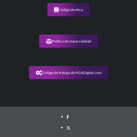
en
Código de ética
La
Punta
Política de imparcialidad
Código de trabajo de M24Digital.com