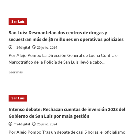
más
la
sobre
estabilización
Escándalo
económica
en
San Luis
la
maternidad
San Luis: Desmantelan dos centros de drogas y
de
secuestran más de $5 millones en operativos policiales
Villa
Mercedes:
m24digital
25 julio, 2024
Descubren
Por Alejo Pombo La Dirección General de Lucha Contra el
medicamentos
Narcotráfico de la Policía de San Luis llevó a cabo...
adulterados
que
Leer
Leer más
pusieron
más
en
sobre
riesgo
San
a
Luis:
San Luis
recién
Desmantelan
nacidos
dos
Intenso debate: Rechazan cuentas de inversión 2023 del
centros
Gobierno de San Luis por mala gestión
de
drogas
m24digital
25 julio, 2024
y
Por Alejo Pombo Tras un debate de casi 5 horas, el oficialismo
secuestran