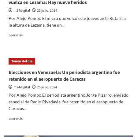
vuelca en Lezama: Hay nueve heridos
Impuesto
a
m24digital
25 julio, 2024
las
Por Alejo Pombo El micro que volcó este jueves en la Ruta 2, a
Ganancias:
la altura de Lezama, tiene un...
¿a
quiénes
Leer
Leer más
afecta
más
y
sobre
cuánto
¡Impactante
deberán
Accidente
Temas del dia
pagar?
en
Ruta
Elecciones en Venezuela: Un periodista argentino fue
2!
retenido en el aeropuerto de Caracas
micro
con
m24digital
25 julio, 2024
25
Por Alejo Pombo El periodista argentino Jorge Pizarro, enviado
multas
especial de Radio Rivadavia, fue retenido en el aeropuerto de
vuelca
Caracas...
en
Lezama:
Leer
Leer más
Hay
más
nueve
sobre
heridos
Elecciones