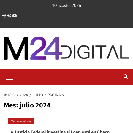
Saltar
10 agosto, 2026
al
contenido
Menú
primario
INICIO
2024
JULIO
PÁGINA 5
Mes:
julio 2024
Temas del dia
La Justicia Federal investiga si Loan está en Chaco