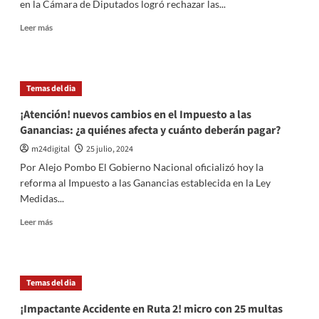
en la Cámara de Diputados logró rechazar las...
más
de
Leer
Leer más
$5
más
millones
sobre
en
Intenso
operativos
debate:
Temas del dia
policiales
Rechazan
cuentas
¡Atención! nuevos cambios en el Impuesto a las
de
Ganancias: ¿a quiénes afecta y cuánto deberán pagar?
inversión
2023
m24digital
25 julio, 2024
del
Por Alejo Pombo El Gobierno Nacional oficializó hoy la
Gobierno
reforma al Impuesto a las Ganancias establecida en la Ley
de
Medidas...
San
Luis
Leer
Leer más
por
más
mala
sobre
gestión
¡Atención!
nuevos
Temas del dia
cambios
en
¡Impactante Accidente en Ruta 2! micro con 25 multas
el