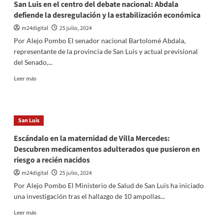
San Luis en el centro del debate nacional: Abdala
defiende la desregulación y la estabilización económica
m24digital
25 julio, 2024
Por Alejo Pombo El senador nacional Bartolomé Abdala,
representante de la provincia de San Luis y actual previsional
del Senado,...
Leer
Leer más
más
sobre
San
Luis
San Luis
en
el
Escándalo en la maternidad de Villa Mercedes:
centro
Descubren medicamentos adulterados que pusieron en
del
riesgo a recién nacidos
debate
nacional:
m24digital
25 julio, 2024
Abdala
Por Alejo Pombo El Ministerio de Salud de San Luis ha iniciado
defiende
una investigación tras el hallazgo de 10 ampollas...
la
desregulación
Leer
Leer más
y