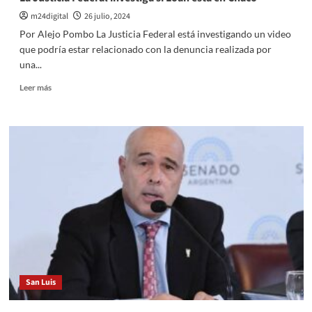
m24digital
26 julio, 2024
Por Alejo Pombo La Justicia Federal está investigando un video
que podría estar relacionado con la denuncia realizada por
una...
Leer
Leer más
más
sobre
La
Justicia
Federal
investiga
si
Loan
está
en
Chaco
San Luis