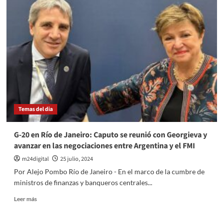
en
Venezuela:
Un
periodista
argentino
fue
retenido
en
el
aeropuerto
de
Temas del dia
Caracas
G-20 en Río de Janeiro: Caputo se reunió con Georgieva y
avanzar en las negociaciones entre Argentina y el FMI
m24digital
25 julio, 2024
Por Alejo Pombo Río de Janeiro - En el marco de la cumbre de
ministros de finanzas y banqueros centrales...
Leer
Leer más
más
sobre