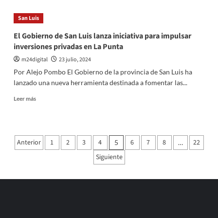
G-
20
San Luis
en
Río
El Gobierno de San Luis lanza iniciativa para impulsar
de
inversiones privadas en La Punta
Janeiro:
Caputo
m24digital
23 julio, 2024
se
Por Alejo Pombo El Gobierno de la provincia de San Luis ha
reunió
lanzado una nueva herramienta destinada a fomentar las...
con
Georgieva
Leer
Leer más
y
más
avanzar
sobre
en
El
las
Gobierno
Paginación
Anterior
negociaciones
1
2
3
4
6
7
8
22
5
…
de
entre
de
San
Siguiente
Argentina
Luis
entradas
y
lanza
el
iniciativa
FMI
para
impulsar
inversiones
privadas